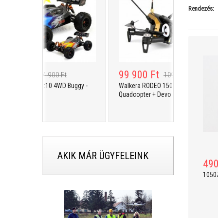
Rendezés:
900 Ft
99 900 Ft
74 900 Ft
109 900 Ft
K XBD PRO 1:10 4WD Buggy -
Walkera RODEO 150 FPV Racing
Quadcopter + Devo 7 + kamera
AKIK MÁR ÜGYFELEINK
490
1050Z