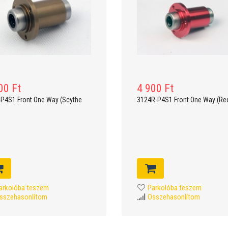
00 Ft
4 900 Ft
P4S1 Front One Way (Scythe
3124R-P4S1 Front One Way (Re
arkolóba teszem
Parkolóba teszem
sszehasonlítom
Összehasonlítom