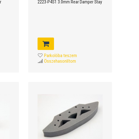
r
2223-P4S1 3.0mm Rear Damper Stay
Parkolóba teszem
Összehasonlítom