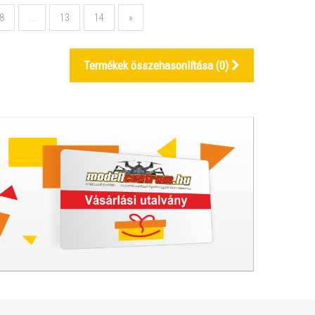
8
...
13
14
»
Termékek összehasonlítása (
0
)