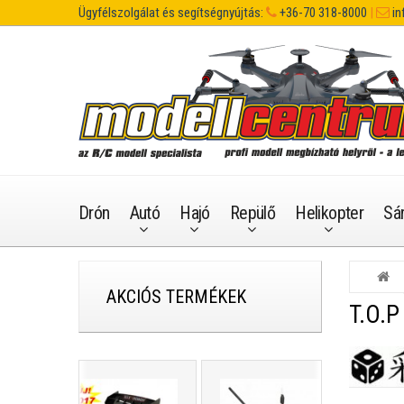
Ügyfélszolgálat és segítségnyújtás:
+36-70 318-8000
|
in
Drón
Autó
Hajó
Repülő
Helikopter
Sá
AKCIÓS TERMÉKEK
T.O.P