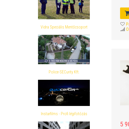
P
Vidra Speciális Mentőcsoport
Ö
Police-SECurity Kft.
Instarfilms - Profi légifotózás
5 9