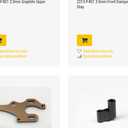
-P4S1 2.0mm Graphite Upper
2213-P4S1 3.0mm Front Dampe
Stay
arkolóba teszem
Parkolóba teszem
sszehasonlítom
Összehasonlítom