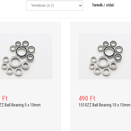
Termék / oldal:
249 900 Ft
49 900 Ft
289 900 Ft
Walkera AIRBOT 280 - Ultra HD 4K
CSR Modelltechnic etetőhajó
kamera - Devo F8E
 Ft
490 Ft
Z Ball Bearing 5 x 10mm
1510ZZ Ball Bearing 10 x 15mm