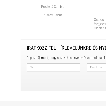
Procter & Gamble
Rudnay Galéria
Összes t
Megjelení
Oldalak 
IRATKOZZ FEL HÍRLEVELÜNKRE ÉS NY
Regisztrálj most, hogy részt vehess nyereménysorsolásaink