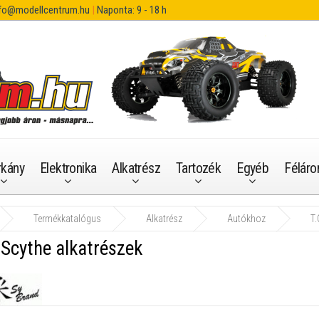
fo@modellcentrum.hu
|
Naponta: 9 - 18 h
rkány
Elektronika
Alkatrész
Tartozék
Egyéb
Féláro
Termékkatalógus
Alkatrész
Autókhoz
T.
 Scythe alkatrészek