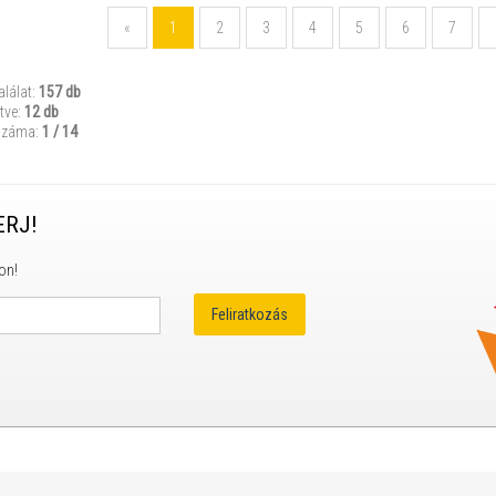
«
1
2
3
4
5
6
7
alálat:
157 db
tve:
12 db
száma:
1 / 14
ERJ!
on!