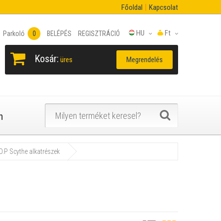
Főoldal
Kapcsolat
HU
Ft
Parkoló
0
BELÉPÉS
REGISZTRÁCIÓ
Kosár:
Megrendelés
üres
n
O.P Scythe alkatrészek