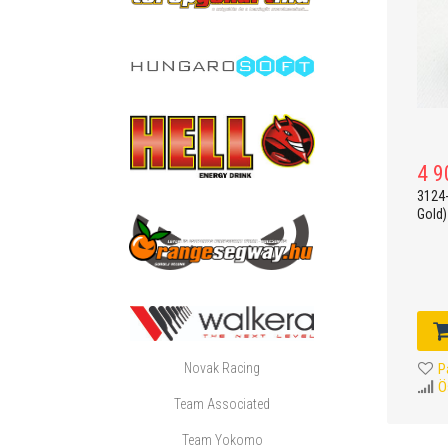
4 9
3124-
Gold)
Novak Racing
P
Ö
Team Associated
Team Yokomo