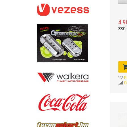
4 9
2231
P
Ö