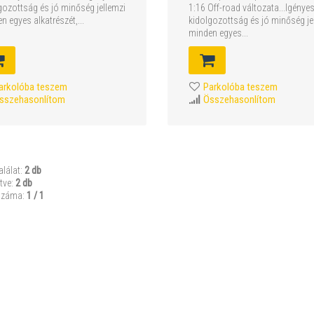
gozottság és jó minőség jellemzi
1:16 Off-road változata...Igénye
n egyes alkatrészét,...
kidolgozottság és jó minőség je
minden egyes...
arkolóba teszem
Parkolóba teszem
sszehasonlítom
Összehasonlítom
alálat:
2 db
tve:
2 db
száma:
1 / 1