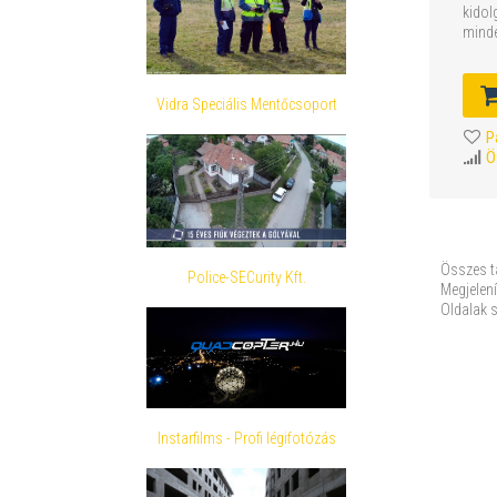
kidol
minde
Vidra Speciális Mentőcsoport
P
Ö
Összes t
Police-SECurity Kft.
Megjelení
Oldalak 
Instarfilms - Profi légifotózás