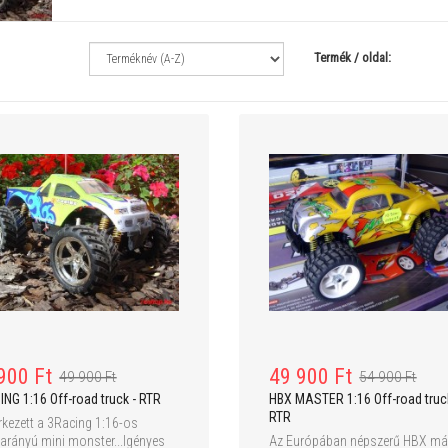
Termék / oldal:
49 900 Ft
34 900 Ft
39 900 Ft
CSR Modelltechnic etetőhajó - S
X5SW Explorers 2 V2 4ch R
HD kamera + valósidejű elő
2.4G - RTF
900 Ft
49 900 Ft
49 900 Ft
54 900 Ft
NG 1:16 Off-road truck - RTR
HBX MASTER 1:16 Off-road truc
RTR
kezett a 3Racing 1:16-os
arányú mini monster...Igényes
Az Európában népszerű HBX má