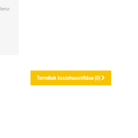
s
llemzi
Termékek összehasonlítása (
0
)