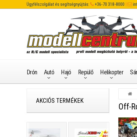
Ügyfélszolgálat és segítségnyújtás:
+36-70 318-8000
|
in
Drón
Autó
Hajó
Repülő
Helikopter
Sá
AKCIÓS TERMÉKEK
Off-R