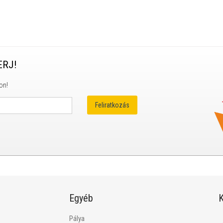
ERJ!
on!
Egyéb
K
Pálya