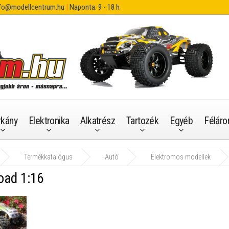
fo@modellcentrum.hu
|
Naponta: 9 - 18 h
rkány
Elektronika
Alkatrész
Tartozék
Egyéb
Féláro
Termékkatalógus
Autó
Elektromos modellek
oad 1:16