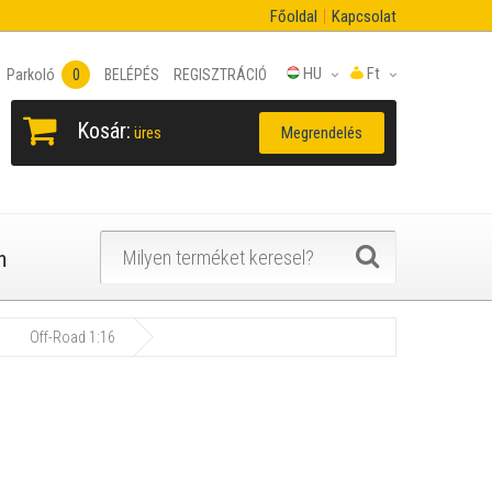
Főoldal
Kapcsolat
HU
Ft
Parkoló
0
BELÉPÉS
REGISZTRÁCIÓ
Kosár:
Megrendelés
üres
n
Off-Road 1:16