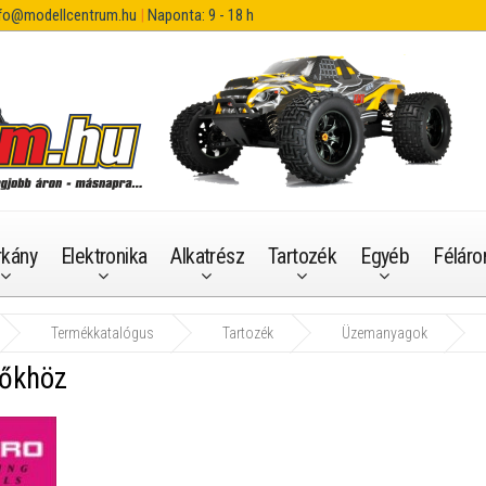
fo@modellcentrum.hu
|
Naponta: 9 - 18 h
rkány
Elektronika
Alkatrész
Tartozék
Egyéb
Féláro
Termékkatalógus
Tartozék
Üzemanyagok
lőkhöz