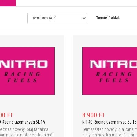
Termék / oldal:
64 900 Ft
899 900 Ft
74 900 Ft
989 900 
EXPEDITION XMT PRO 1:10 4WD
Walkera VOYAGER 3 - 360 f
Monster Truck - RTR
Ultra HD 4K kamera - Devo 
00 Ft
8 900 Ft
O Racing üzemanyag 5L 1%
NITRO Racing üzemanyag 5L 1
szetes növényi olaj tartalma
Természetes növényi olaj tartal
an növeli a motor élattartalmát
nagyban növeli a motor élattart