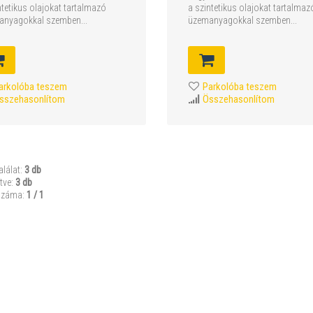
ntetikus olajokat tartalmazó
a szintetikus olajokat tartalmaz
anyagokkal szemben...
üzemanyagokkal szemben...
arkolóba teszem
Parkolóba teszem
sszehasonlítom
Összehasonlítom
alálat:
3 db
tve:
3 db
száma:
1 / 1