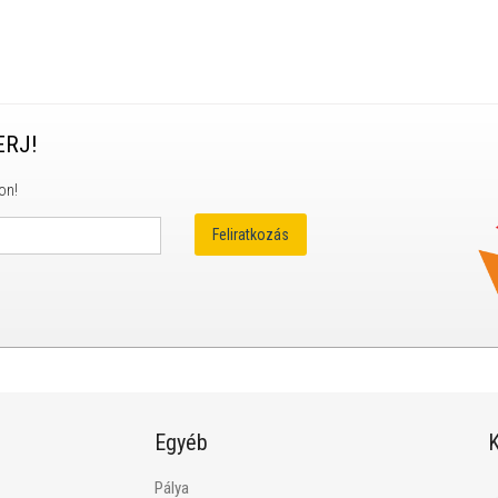
ERJ!
on!
Egyéb
K
Pálya