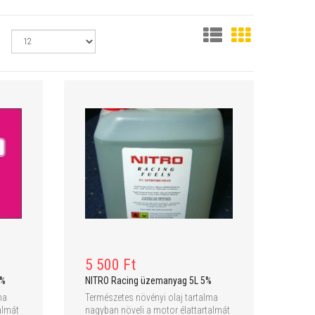
49 900 Ft
144 900 Ft
Ft
okos
CSR Modelltechnic etetőhajó - S
ÚJ! CSR Modellte
12E
FULL Colour - 50
5 500 Ft
NITRO Racing üzemanyag 5L 5%
5%
Természetes növényi olaj tartalma
ma
nagyban növeli a motor élattartalmát
almát