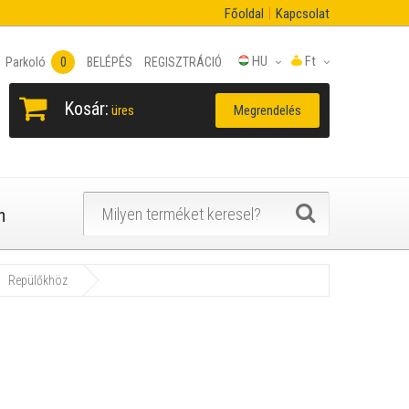
Főoldal
Kapcsolat
HU
Ft
Parkoló
0
BELÉPÉS
REGISZTRÁCIÓ
Kosár:
Megrendelés
üres
n
Repülőkhöz