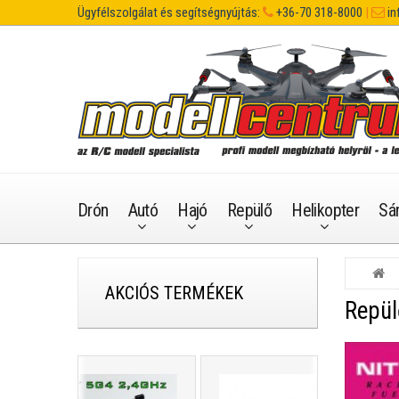
Ügyfélszolgálat és segítségnyújtás:
+36-70 318-8000
|
in
Drón
Autó
Hajó
Repülő
Helikopter
Sá
AKCIÓS TERMÉKEK
Repü