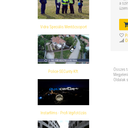
a szi
üzem
Vidra Speciális Mentőcsoport
P
Ö
Összes t
Police-SECurity Kft.
Megjelení
Oldalak 
Instarfilms - Profi légifotózás