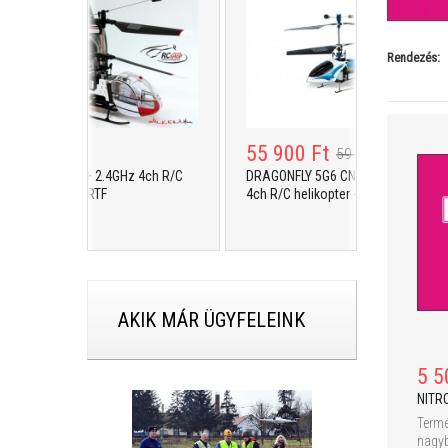
Rendezés:
 900 Ft
55 900 Ft
59 900 Ft
ONFLY 5G4 + 2.4GHz 4ch R/C
DRAGONFLY 5G6 CNC ALU + 2.4GHz
 helikopter - RTF
4ch R/C helikopter - RTF
AKIK MÁR ÜGYFELEINK
5 5
NITR
Termé
nagyb