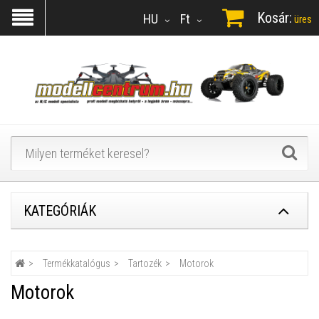
Kosár:
HU
Ft
üres
KATEGÓRIÁK
Termékkatalógus
Tartozék
Motorok
Motorok