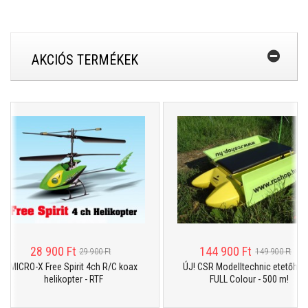
AKCIÓS TERMÉKEK
28 900 Ft
144 900 Ft
29 900 Ft
149 900 Ft
MICRO-X Free Spirit 4ch R/C koax
ÚJ! CSR Modelltechnic etetőhajó 
helikopter - RTF
FULL Colour - 500 m!