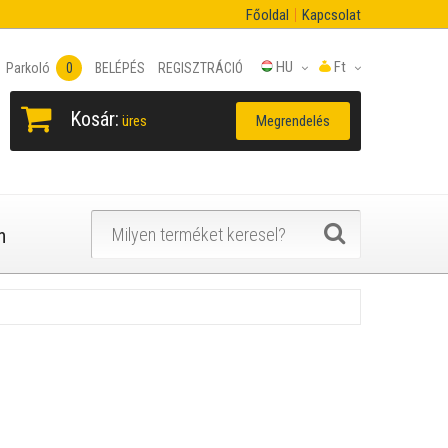
Főoldal
Kapcsolat
HU
Ft
Parkoló
0
BELÉPÉS
REGISZTRÁCIÓ
Kosár:
Megrendelés
üres
n