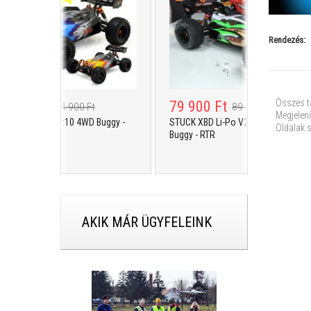
Rendezés:
Összes t
900 Ft
79 900 Ft
74 900 Ft
89 900 Ft
Megjelení
K XBD PRO 1:10 4WD Buggy -
STUCK XBD Li-Po V2 PRO 1:10 4WD
Oldalak 
Buggy - RTR
AKIK MÁR ÜGYFELEINK