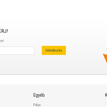
ERJ!
on!
Egyéb
K
Pálya