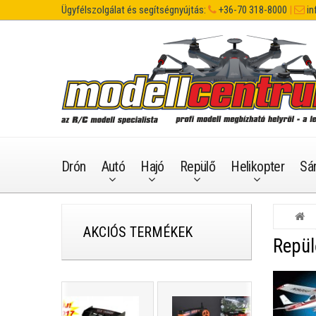
Ügyfélszolgálat és segítségnyújtás:
+36-70 318-8000
|
in
Drón
Autó
Hajó
Repülő
Helikopter
Sá
AKCIÓS TERMÉKEK
Repü