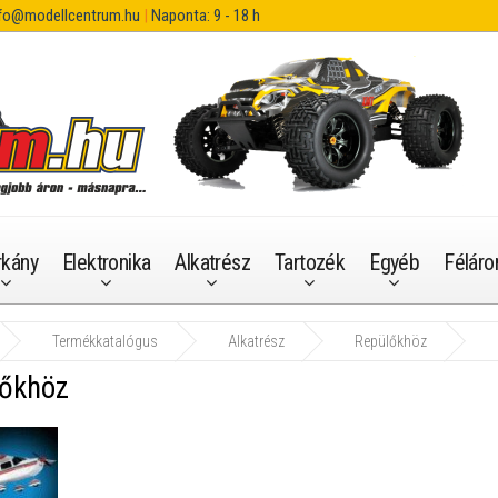
fo@modellcentrum.hu
|
Naponta: 9 - 18 h
rkány
Elektronika
Alkatrész
Tartozék
Egyéb
Féláro
Termékkatalógus
Alkatrész
Repülőkhöz
lőkhöz