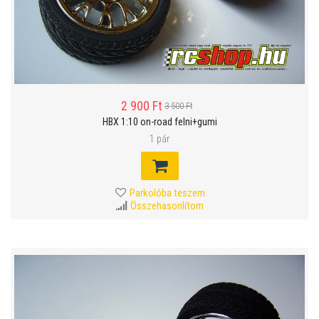
2 900 Ft
3 500 Ft
HBX 1:10 on-road felni+gumi
1 pár
Parkolóba teszem
Összehasonlítom