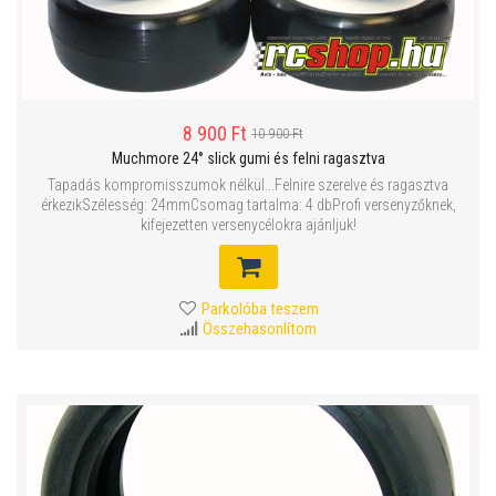
8 900 Ft
10 900 Ft
Muchmore 24° slick gumi és felni ragasztva
Tapadás kompromisszumok nélkül...Felnire szerelve és ragasztva
érkezikSzélesség: 24mmCsomag tartalma: 4 dbProfi versenyzőknek,
kifejezetten versenycélokra ajánljuk!
Parkolóba teszem
Összehasonlítom