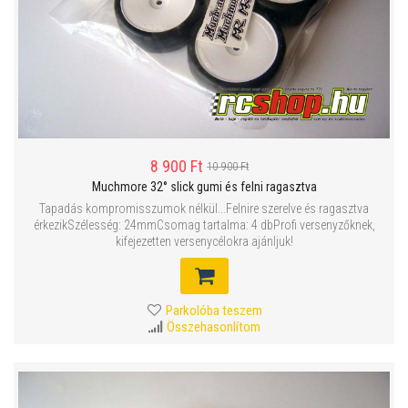
8 900 Ft
10 900 Ft
Muchmore 32° slick gumi és felni ragasztva
Tapadás kompromisszumok nélkül...Felnire szerelve és ragasztva
érkezikSzélesség: 24mmCsomag tartalma: 4 dbProfi versenyzőknek,
kifejezetten versenycélokra ajánljuk!
Parkolóba teszem
Összehasonlítom