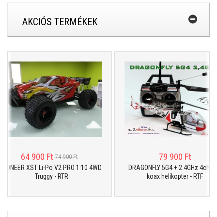
AKCIÓS TERMÉKEK
64 900 Ft
79 900 Ft
74 900 Ft
ER XST Li-Po V2 PRO 1:10 4WD
DRAGONFLY 5G4 + 2.4GHz 4ch R/C
Truggy - RTR
koax helikopter - RTF