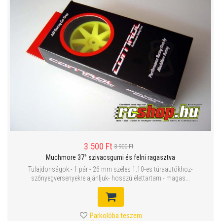
3 500 Ft
3 900 Ft
Muchmore 37° szivacsgumi és felni ragasztva
Tulajdonságok:- 1 pár - 26 mm széles 1:10-es túraautókhoz-
szőnyegversenyekre ajánljuk- hosszú élettartam - magas...
Parkolóba teszem