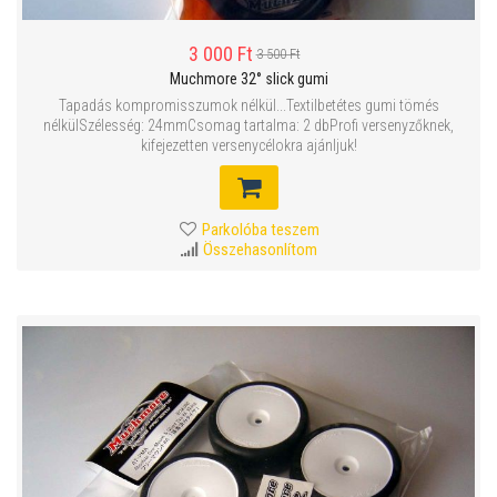
3 000 Ft
3 500 Ft
Muchmore 32° slick gumi
Tapadás kompromisszumok nélkül...Textilbetétes gumi tömés
nélkülSzélesség: 24mmCsomag tartalma: 2 dbProfi versenyzőknek,
kifejezetten versenycélokra ajánljuk!
Parkolóba teszem
Összehasonlítom