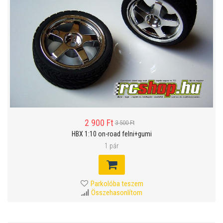
2 900 Ft
3 500 Ft
HBX 1:10 on-road felni+gumi
1 pár
Parkolóba teszem
Összehasonlítom