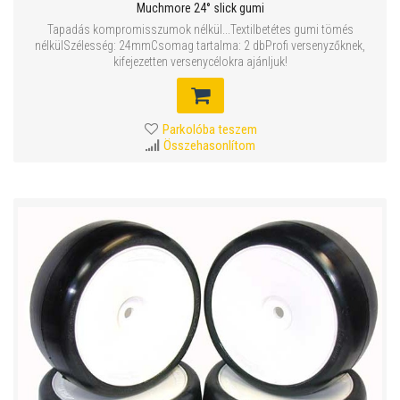
Muchmore 24° slick gumi
Tapadás kompromisszumok nélkül...Textilbetétes gumi tömés
nélkülSzélesség: 24mmCsomag tartalma: 2 dbProfi versenyzőknek,
kifejezetten versenycélokra ajánljuk!
Parkolóba teszem
Összehasonlítom