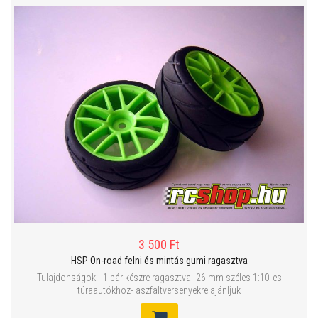
3 500 Ft
HSP On-road felni és mintás gumi ragasztva
Tulajdonságok:- 1 pár készre ragasztva- 26 mm széles 1:10-es
túraautókhoz- aszfaltversenyekre ajánljuk