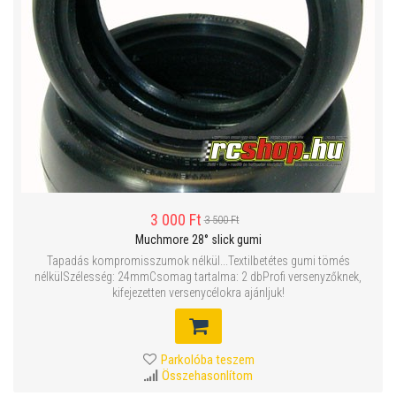
3 000 Ft
3 500 Ft
Muchmore 28° slick gumi
Tapadás kompromisszumok nélkül...Textilbetétes gumi tömés
nélkülSzélesség: 24mmCsomag tartalma: 2 dbProfi versenyzőknek,
kifejezetten versenycélokra ajánljuk!
Parkolóba teszem
Összehasonlítom