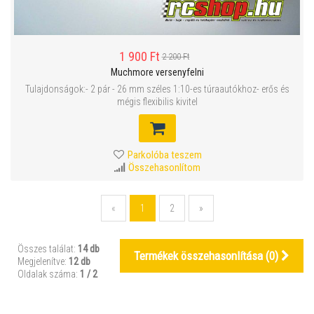
1 900 Ft
2 200 Ft
Muchmore versenyfelni
Tulajdonságok:- 2 pár - 26 mm széles 1:10-es túraautókhoz- erős és
mégis flexibilis kivitel
Parkolóba teszem
Összehasonlítom
«
1
2
»
Összes találat:
14 db
Termékek összehasonlítása (
0
)
Megjelenítve:
12 db
Oldalak száma:
1 / 2