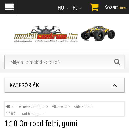
Kosár:
HU
Ft
üres
KATEGÓRIÁK
Termékkatalógus
Alkatrész
Autókhoz
1:10 On-road felni, gumi
1:10 On-road felni, gumi