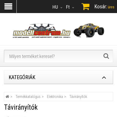
Kosár:
HU
Ft
üres
KATEGÓRIÁK
Termékkatalógus
Elektronika
Távirányítók
Távirányítók