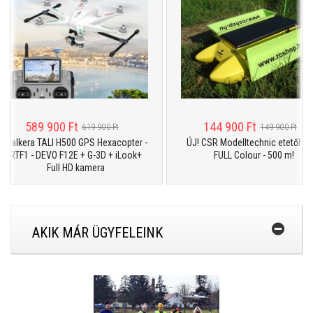
589 900 Ft
144 900 Ft
619 900 Ft
149 900 Ft
lkera TALI H500 GPS Hexacopter -
ÚJ! CSR Modelltechnic etetőhajó -
RTF1 - DEVO F12E + G-3D + iLook+
FULL Colour - 500 m!
Full HD kamera
AKIK MÁR ÜGYFELEINK