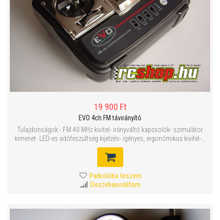
19 900 Ft
EVO 4ch FM távirányító
Tulajdonságok:- FM 40 MHz kivitel- irányváltó kapcsolók- szimulátor
kimenet- LED-es adófeszültség kijelzés- igényes, ergonómikus kivitel-...
Parkolóba teszem
Összehasonlítom