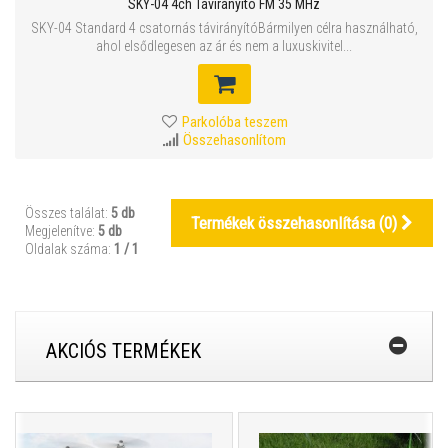
SKY-04 4ch Távirányító FM 35 MHz
SKY-04 Standard 4 csatornás távirányítóBármilyen célra használható,
ahol elsődlegesen az ár és nem a luxuskivitel...
Parkolóba teszem
Összehasonlítom
Összes találat:
5 db
Termékek összehasonlítása (
0
)
Megjelenítve:
5 db
Oldalak száma:
1 / 1
AKCIÓS TERMÉKEK