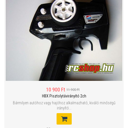
10 900 Ft
11 900 Ft
HBX Pisztolytávirányító 2ch
Bármilyen autóhoz vagy hajóhoz alkalmazható, kiváló minőségű
irányító...