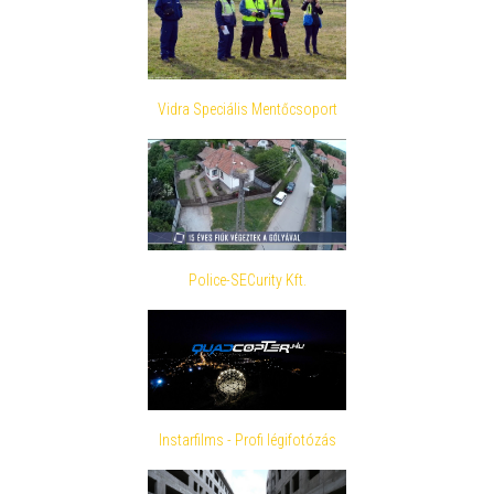
Vidra Speciális Mentőcsoport
Police-SECurity Kft.
Instarfilms - Profi légifotózás