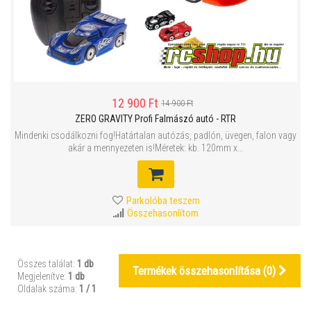
12 900 Ft
14 900 Ft
ZERO GRAVITY Profi Falmászó autó - RTR
Mindenki csodálkozni fog!Határtalan autózás, padlón, üvegen, falon vagy
akár a mennyezeten is!Méretek: kb. 120mm x...
Parkolóba teszem
Összehasonlítom
Összes találat:
1 db
Termékek összehasonlítása (
0
)
Megjelenítve:
1 db
Oldalak száma:
1 / 1