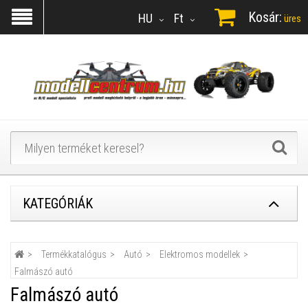
Kosár:
HU
Ft
üres
KATEGÓRIÁK
Termékkatalógus
Autó
Elektromos modellek
Falmászó autó
Falmászó autó