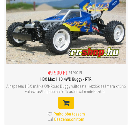
49 900 Ft
54 900 Ft
HBX Max 1:10 4WD Buggy - RTR
A népszerű HBX márka Off-Road Buggy változata, kezdők számára kitűnő
választás!Legjobb ár/érték aránnyal rendelkezik a...
Parkolóba teszem
Összehasonlítom