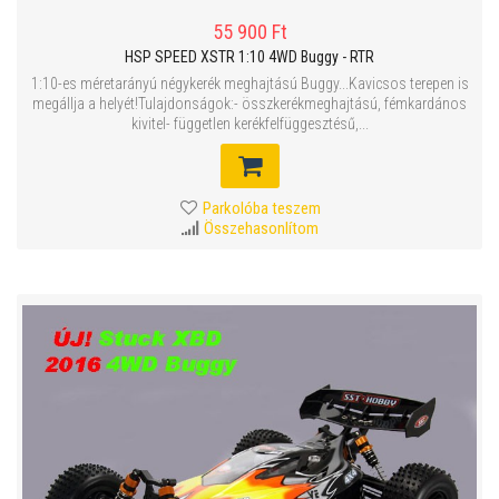
55 900 Ft
HSP SPEED XSTR 1:10 4WD Buggy - RTR
1:10-es méretarányú négykerék meghajtású Buggy...Kavicsos terepen is
megállja a helyét!Tulajdonságok:- összkerékmeghajtású, fémkardános
kivitel- független kerékfelfüggesztésű,...
Parkolóba teszem
Összehasonlítom