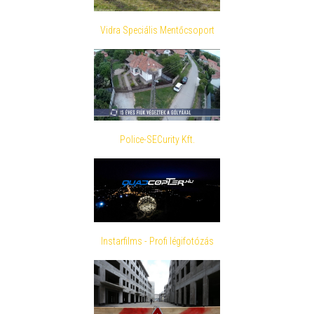
Vidra Speciális Mentőcsoport
Police-SECurity Kft.
Instarfilms - Profi légifotózás