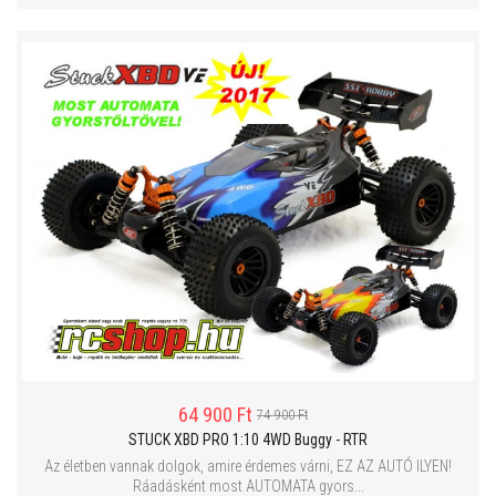
64 900 Ft
74 900 Ft
STUCK XBD PRO 1:10 4WD Buggy - RTR
Az életben vannak dolgok, amire érdemes várni, EZ AZ AUTÓ ILYEN!
Ráadásként most AUTOMATA gyors...