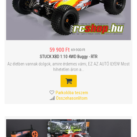
59 900 Ft
69 900 Ft
STUCK XBD 1:10 4WD Buggy - RTR
Az életben vannak dolgok, amire érdemes várni, EZ AZ AUTÓ ILYEN! Most
hihetetlen áron a...
Parkolóba teszem
Összehasonlítom