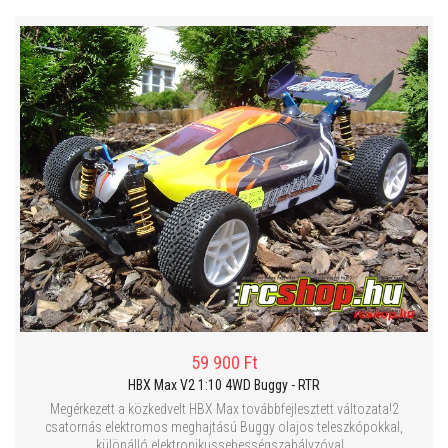
59 900 Ft
HBX Max V2 1:10 4WD Buggy - RTR
Megérkezett a közkedvelt HBX Max továbbfejlesztett változata!2
csatornás elektromos meghajtású Buggy olajos teleszkópokkal,
különálló elektronikussebességszabályzóval...