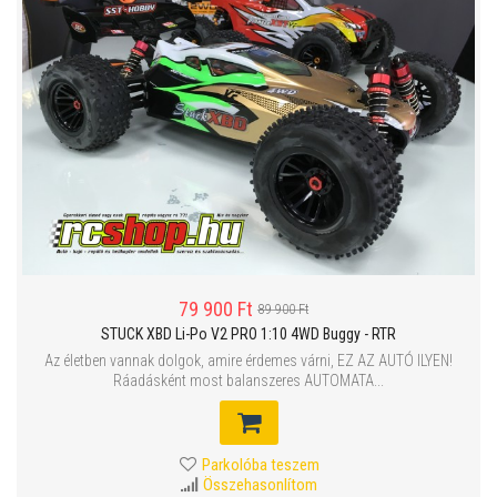
79 900 Ft
89 900 Ft
STUCK XBD Li-Po V2 PRO 1:10 4WD Buggy - RTR
Az életben vannak dolgok, amire érdemes várni, EZ AZ AUTÓ ILYEN!
Ráadásként most balanszeres AUTOMATA...
Parkolóba teszem
Összehasonlítom