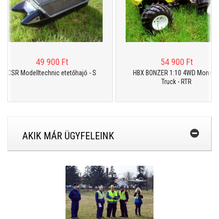
49 900 Ft
54 900 Ft
SR Modelltechnic etetőhajó - S
HBX BONZER 1:10 4WD Monster
Truck - RTR
AKIK MÁR ÜGYFELEINK