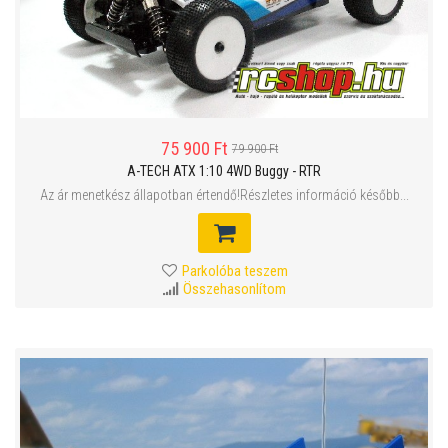
75 900 Ft
79 900 Ft
A-TECH ATX 1:10 4WD Buggy - RTR
Az ár menetkész állapotban értendő!Részletes információ később...
Parkolóba teszem
Összehasonlítom