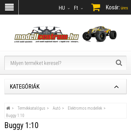
Kosár:
HU
Ft
üres
KATEGÓRIÁK
Termékkatalógus
Autó
Elektromos modellek
Buggy 1:10
Buggy 1:10