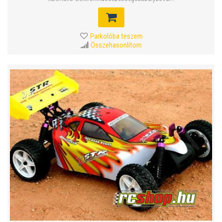
Parkolóba teszem
Összehasonlítom