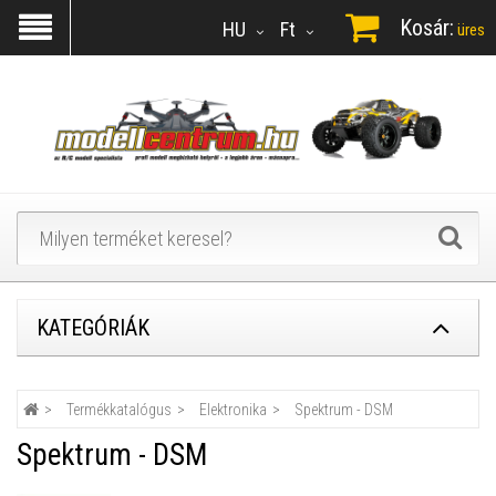
Kosár:
HU
Ft
üres
KATEGÓRIÁK
Termékkatalógus
Elektronika
Spektrum - DSM
Spektrum - DSM