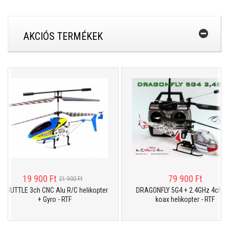
AKCIÓS TERMÉKEK
19 900 Ft
79 900 Ft
21 900 Ft
SHUTTLE 3ch CNC Alu R/C helikopter
DRAGONFLY 5G4 + 2.4GHz 4ch R/
+ Gyro - RTF
koax helikopter - RTF