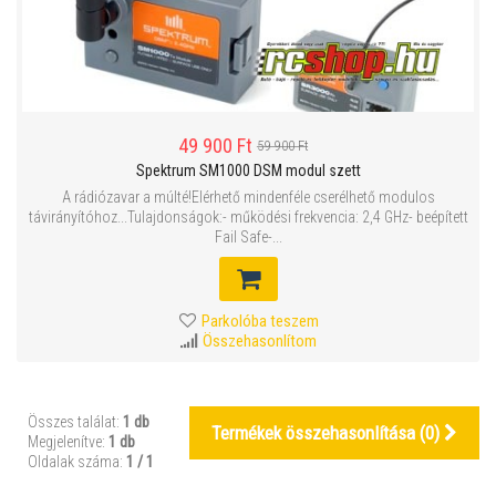
49 900 Ft
59 900 Ft
Spektrum SM1000 DSM modul szett
A rádiózavar a múlté!Elérhető mindenféle cserélhető modulos
távirányítóhoz...Tulajdonságok:- működési frekvencia: 2,4 GHz- beépített
Fail Safe-...
Parkolóba teszem
Összehasonlítom
Összes találat:
1 db
Termékek összehasonlítása (
0
)
Megjelenítve:
1 db
Oldalak száma:
1 / 1