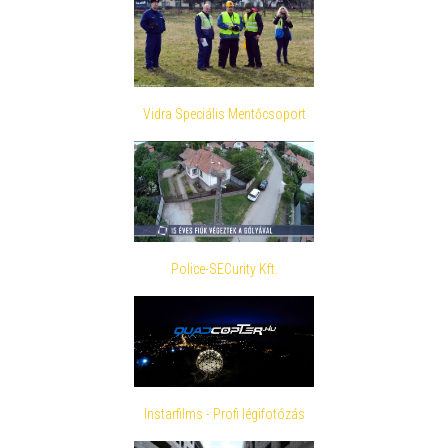
Vidra Speciális Mentőcsoport
Police-SECurity Kft.
Instarfilms - Profi légifotózás