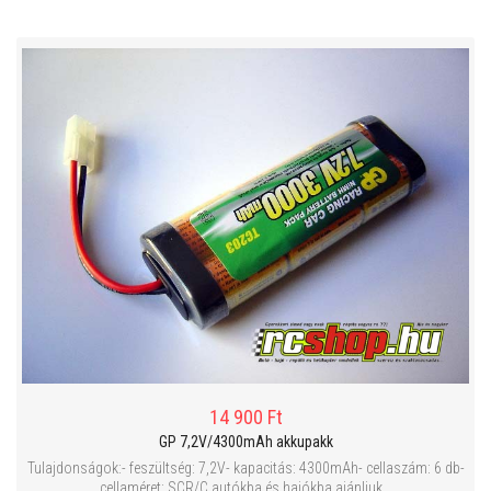
14 900 Ft
GP 7,2V/4300mAh akkupakk
Tulajdonságok:- feszültség: 7,2V- kapacitás: 4300mAh- cellaszám: 6 db-
cellaméret: SCR/C autókba és hajókba ajánljuk...