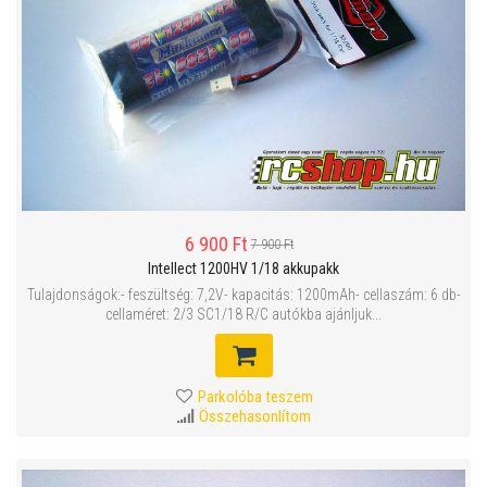
6 900 Ft
7 900 Ft
Intellect 1200HV 1/18 akkupakk
Tulajdonságok:- feszültség: 7,2V- kapacitás: 1200mAh- cellaszám: 6 db-
cellaméret: 2/3 SC1/18 R/C autókba ajánljuk...
Parkolóba teszem
Összehasonlítom