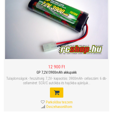
12 900 Ft
GP 7,2V/3900mAh akkupakk
Tulajdonságok:- feszültség: 7,2V- kapacitás: 3900mAh- cellaszám: 6 db-
cellaméret: SCR/C autókba és hajókba ajánljuk...
Parkolóba teszem
Összehasonlítom