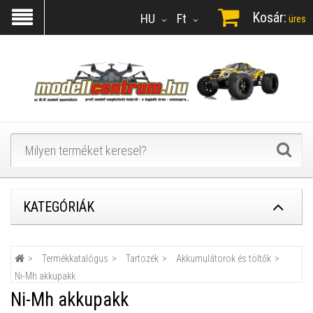
Kosár:
HU
Ft
üres
KATEGÓRIÁK
Termékkatalógus
Tartozék
Akkumulátorok és töltők
Ni-Mh akkupakk
Ni-Mh akkupakk