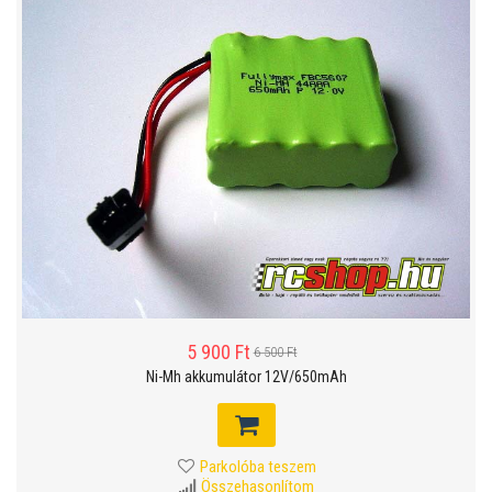
5 900 Ft
6 500 Ft
Ni-Mh akkumulátor 12V/650mAh
Parkolóba teszem
Összehasonlítom