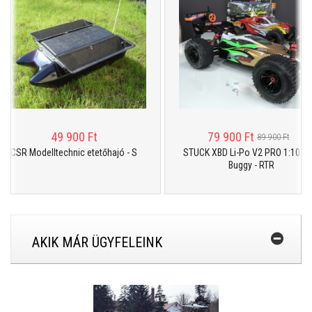
49 900 Ft
79 900 Ft
89 900 Ft
R Modelltechnic etetőhajó - S
STUCK XBD Li-Po V2 PRO 1:10 4WD
Buggy - RTR
AKIK MÁR ÜGYFELEINK