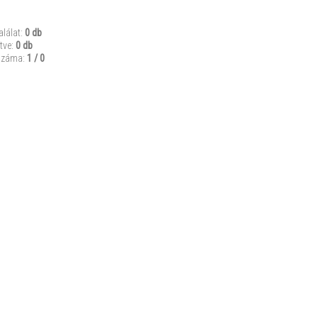
alálat:
0 db
tve:
0 db
száma:
1 / 0