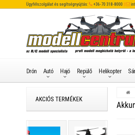
Ügyfélszolgálat és segítségnyújtás:
+36-70 318-8000
|
in
Drón
Autó
Hajó
Repülő
Helikopter
Sá
AKCIÓS TERMÉKEK
Akkum