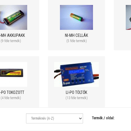
I-MH AKKUPAKK
NI-MH CELLÁK
(9 féle termék)
(5 féle termék)
64 900 Ft
249 900 Ft
74 900 Ft
289 900 
STUCK XBD PRO 1:10 4WD Buggy -
Walkera AIRBOT 280 - Ultra 
RTR
kamera - Devo F8E
I-PO TOKOZOTT
LI-PO TÖLTŐK
(4 féle termék)
(13 féle termék)
Termék / oldal: