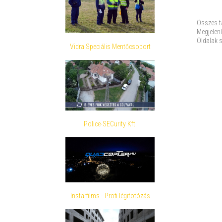
Összes t
Megjelení
Oldalak 
Vidra Speciális Mentőcsoport
Police-SECurity Kft.
Instarfilms - Profi légifotózás