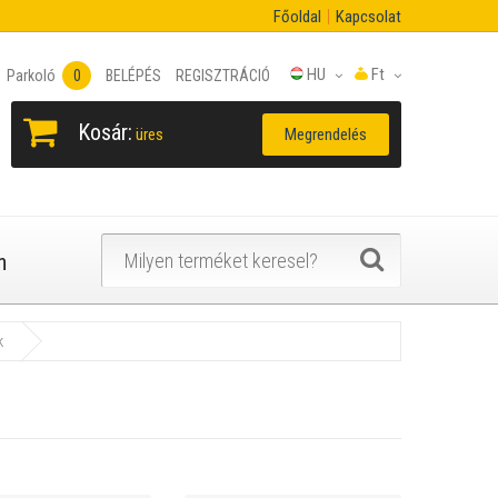
Főoldal
Kapcsolat
HU
Ft
Parkoló
0
BELÉPÉS
REGISZTRÁCIÓ
Kosár:
Megrendelés
üres
n
k