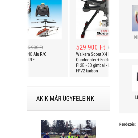
N
 900 Ft
529 900 Ft
25 900 Ft
579 900 Ft
ON 3D 3ch CNC Alu R/C
Walkera Scout X4 12ch GPS
kopter + LED - RTF
Quadcopter + Földi állomás - Devo
F12E - 3D gimbal - iLook+ kamera -
FPV2 karbon
AKIK MÁR ÜGYFELEINK
L
Rendezés: