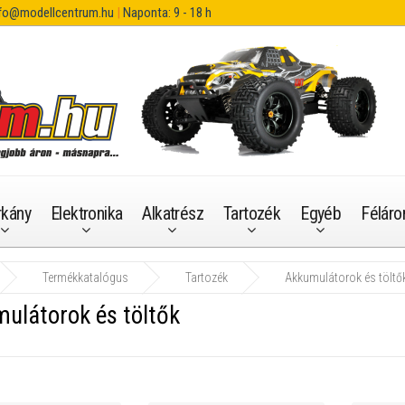
fo@modellcentrum.hu
|
Naponta: 9 - 18 h
rkány
Elektronika
Alkatrész
Tartozék
Egyéb
Féláro
Termékkatalógus
Tartozék
Akkumulátorok és töltő
ulátorok és töltők