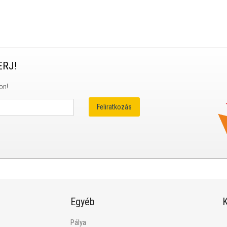
ERJ!
on!
Egyéb
K
Pálya