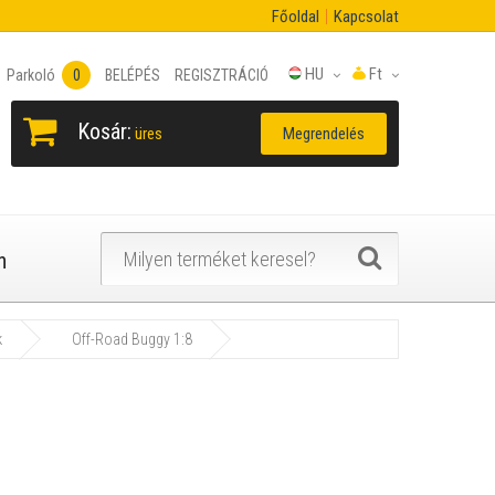
Főoldal
Kapcsolat
HU
Ft
Parkoló
0
BELÉPÉS
REGISZTRÁCIÓ
Kosár:
Megrendelés
üres
n
k
Off-Road Buggy 1:8