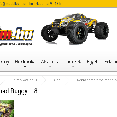
fo@modellcentrum.hu
|
Naponta: 9 - 18 h
rkány
Elektronika
Alkatrész
Tartozék
Egyéb
Féláro
Termékkatalógus
Autó
Robbanómotoros modelle
oad Buggy 1:8