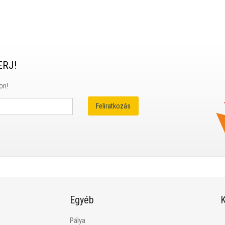
ERJ!
on!
Egyéb
K
Pálya