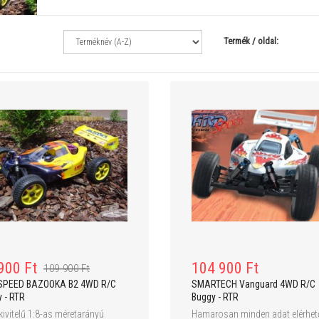
Termék / oldal:
59 900 Ft
49 900 Ft
HBX BONZER V2 1:10 4WD Monster
CSR Modelltechnic etetőhajó 
Truck - RTR
900 Ft
104 900 Ft
109 900 Ft
SPEED BAZOOKA B2 4WD R/C
SMARTECH Vanguard 4WD R/C
 - RTR
Buggy - RTR
 kivitelű 1:8-as méretarányú
Hamarosan minden adat elérhet