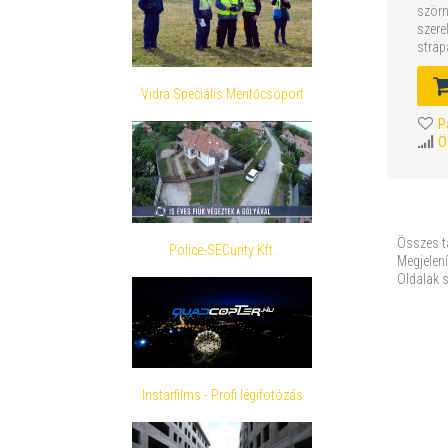
szörn
szere
strap
es...
Vidra Speciális Mentőcsoport
P
Ö
Összes t
Police-SECurity Kft.
Megjelení
Oldalak 
Instarfilms - Profi légifotózás