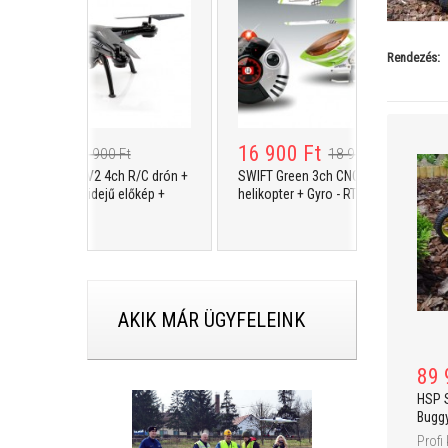
Rendezés:
900 Ft
16 900 Ft
39 900 Ft
18 900 Ft
Explorers 2 V2 4ch R/C drón +
SWIFT Green 3ch CNC Alu R/C
mera + valósidejű előkép +
helikopter + Gyro - RTF
 RTF
AKIK MÁR ÜGYFELEINK
89 
HSP 
Buggy
Profi