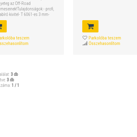
yeteg az Off-Road
lmeseinek!Tulajdonságok:- profi,
abíró kivitel- T 6061-es 3 mm-
arkolóba teszem
Parkolóba teszem
sszehasonlítom
Összehasonlítom
alálat:
3 db
tve:
3 db
száma:
1 / 1