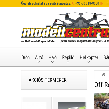
Ügyfélszolgálat és segítségnyújtás:
+36-70 318-8000
|
in
Drón
Autó
Hajó
Repülő
Helikopter
Sá
AKCIÓS TERMÉKEK
Off-R