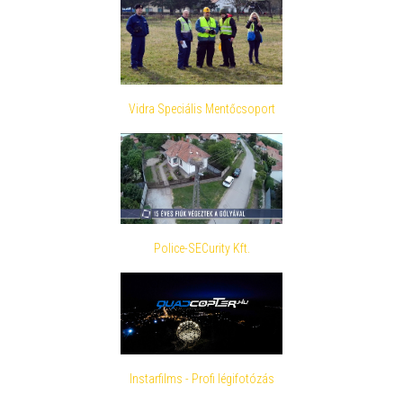
Vidra Speciális Mentőcsoport
Police-SECurity Kft.
Instarfilms - Profi légifotózás