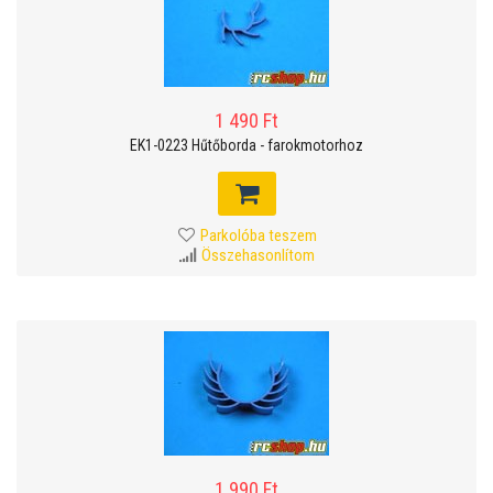
1 490 Ft
EK1-0223 Hűtőborda - farokmotorhoz
Parkolóba teszem
Összehasonlítom
1 990 Ft