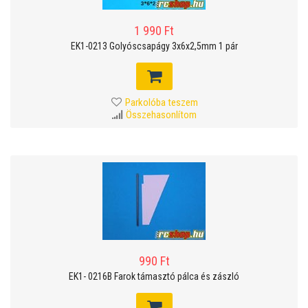
1 990 Ft
EK1-0213 Golyóscsapágy 3x6x2,5mm 1 pár
Parkolóba teszem
Összehasonlítom
990 Ft
EK1- 0216B Farok támasztó pálca és zászló