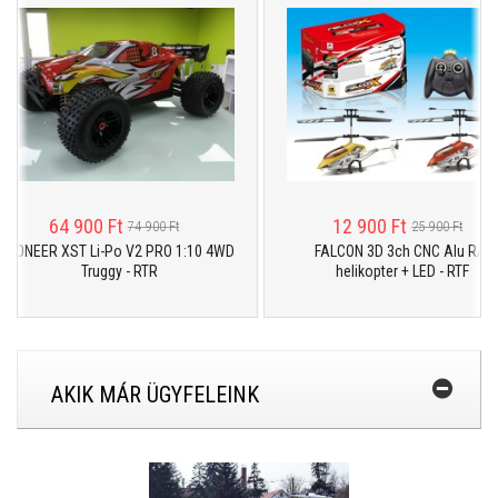
64 900 Ft
12 900 Ft
74 900 Ft
25 900 Ft
ONEER XST Li-Po V2 PRO 1:10 4WD
FALCON 3D 3ch CNC Alu R/C
Truggy - RTR
helikopter + LED - RTF
AKIK MÁR ÜGYFELEINK