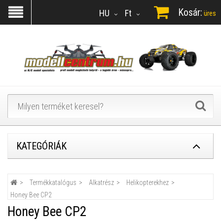
Kosár:
HU
Ft
üres
KATEGÓRIÁK
Termékkatalógus
Alkatrész
Helikopterekhez
Honey Bee CP2
Honey Bee CP2