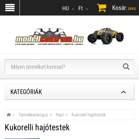
Kosár:
HU
Ft
üres
KATEGÓRIÁK
Termékkatalógus
Hajó
Kukorelli hajótestek
Kukorelli hajótestek