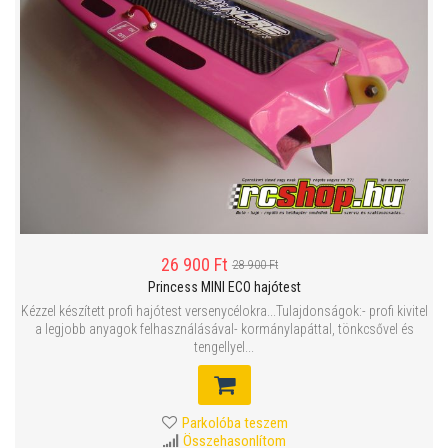
26 900 Ft
28 900 Ft
Princess MINI ECO hajótest
Kézzel készített profi hajótest versenycélokra...Tulajdonságok:- profi kivitel
a legjobb anyagok felhasználásával- kormánylapáttal, tönkcsővel és
tengellyel...
Parkolóba teszem
Összehasonlítom