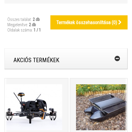
Összes találat:
2 db
Termékek összehasonlítása (
0
)
Megjelenítve:
2 db
Oldalak száma:
1 / 1
AKCIÓS TERMÉKEK