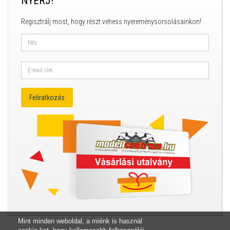
NYERJ!
Regisztrálj most, hogy részt vehess nyereménysorsolásainkon!
Mint minden weboldal, a miénk is használ