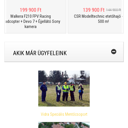
199 900 Ft
139 900 Ft
144 900 Ft
Walkera F210 FPV Racing
CSR Modelltechnic etetőhajó - FULL 
uadcopter + Devo 7 + Éjjellátó Sony
500 m!
kamera
AKIK MÁR ÜGYFELEINK
Vidra Speciális Mentőcsoport