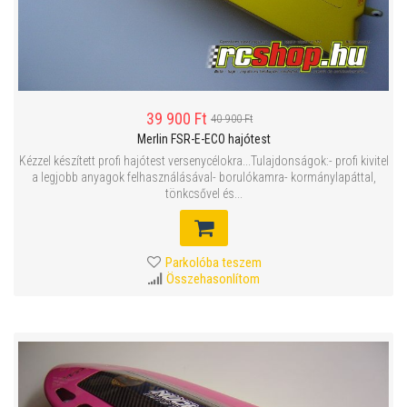
39 900 Ft
40 900 Ft
Merlin FSR-E-ECO hajótest
Kézzel készített profi hajótest versenycélokra...Tulajdonságok:- profi kivitel
a legjobb anyagok felhasználásával- borulókamra- kormánylapáttal,
tönkcsővel és...
Parkolóba teszem
Összehasonlítom