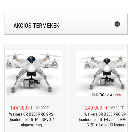
AKCIÓS TERMÉKEK
144 900 Ft
249 900 Ft
169 900 Ft
269 900 Ft
Walkera QR X350 PRO GPS
Walkera QR X350 PRO GPS
Quadcopter - RTF1 - DEVO 7
Quadcopter - RTF4 v2.0 - DEVO F7 
alapcsomag
G-2D + iLook HD kamera