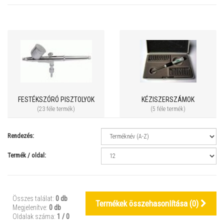
FESTÉKSZÓRÓ PISZTOLYOK
KÉZISZERSZÁMOK
(23 féle termék)
(5 féle termék)
Rendezés:
Termék / oldal:
Összes találat:
0 db
Termékek összehasonlítása (
0
)
Megjelenítve:
0 db
Oldalak száma:
1 / 0