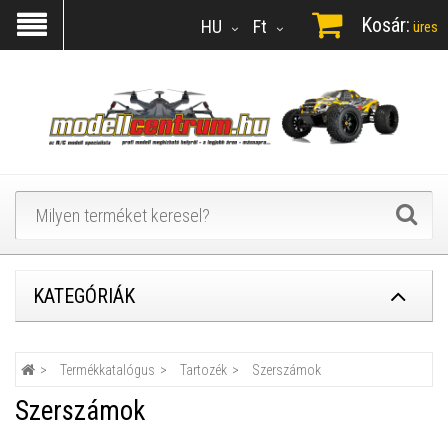
Kosár:
HU
Ft
üres
KATEGÓRIÁK
Termékkatalógus
Tartozék
Szerszámok
Szerszámok