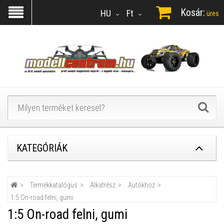
Kosár:
HU
Ft
üres
KATEGÓRIÁK
Termékkatalógus
Alkatrész
Autókhoz
1:5 On-road felni, gumi
1:5 On-road felni, gumi