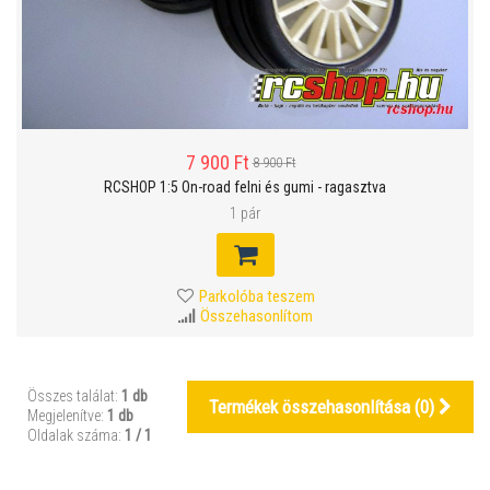
7 900 Ft
8 900 Ft
RCSHOP 1:5 On-road felni és gumi - ragasztva
1 pár
Parkolóba teszem
Összehasonlítom
Összes találat:
1 db
Termékek összehasonlítása (
0
)
Megjelenítve:
1 db
Oldalak száma:
1 / 1