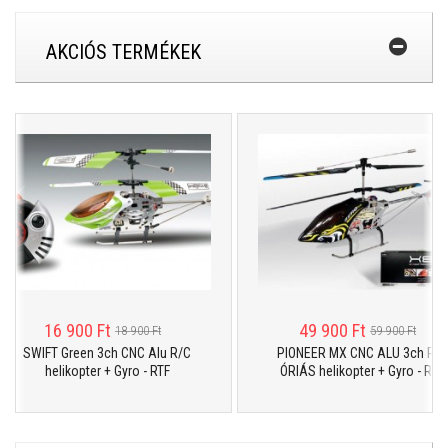
AKCIÓS TERMÉKEK
16 900 Ft
49 900 Ft
18 900 Ft
59 900 Ft
SWIFT Green 3ch CNC Alu R/C
PIONEER MX CNC ALU 3ch R/C
helikopter + Gyro - RTF
ÓRIÁS helikopter + Gyro - RTF