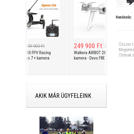
Rendezés:
Összes t
 900 Ft
249 900 Ft
109 900 Ft
289 900 Ft
Megjelení
kera RODEO 150 FPV Racing
Walkera AIRBOT 280 - Ultra HD 4K
Oldalak 
copter + Devo 7 + kamera
kamera - Devo F8E
AKIK MÁR ÜGYFELEINK