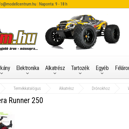
fo@modellcentrum.hu
|
Naponta: 9 - 18 h
rkány
Elektronika
Alkatrész
Tartozék
Egyéb
Féláro
Termékkatalógus
Alkatrész
Drónokhoz
ra Runner 250