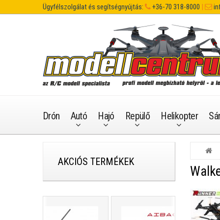
Ügyfélszolgálat és segítségnyújtás:
+36-70 318-8000
|
in
Drón
Autó
Hajó
Repülő
Helikopter
Sá
AKCIÓS TERMÉKEK
Walke