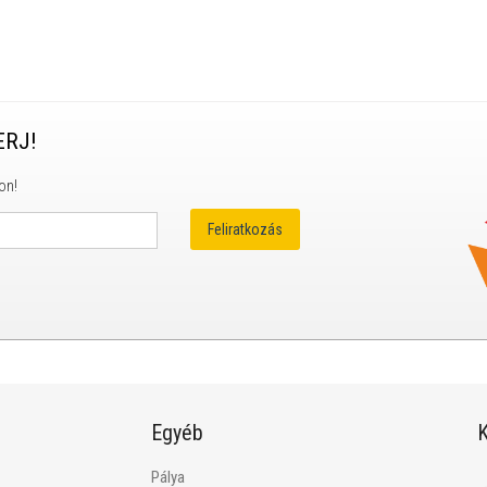
ERJ!
on!
Egyéb
K
Pálya