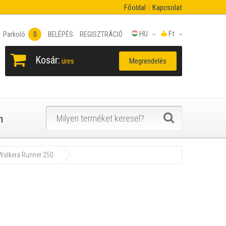
Főoldal
Kapcsolat
HU
Ft
Parkoló
0
BELÉPÉS
REGISZTRÁCIÓ
Kosár:
Megrendelés
üres
n
Walkera Runner 250