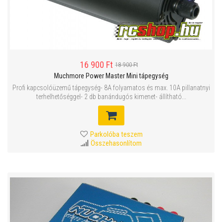
16 900 Ft
18 900 Ft
Muchmore Power Master Mini tápegység
Profi kapcsolóüzemű tápegység- 8A folyamatos és max. 10A pillanatnyi
terhelhetőséggel- 2 db banándugós kimenet- állítható...
Parkolóba teszem
Összehasonlítom