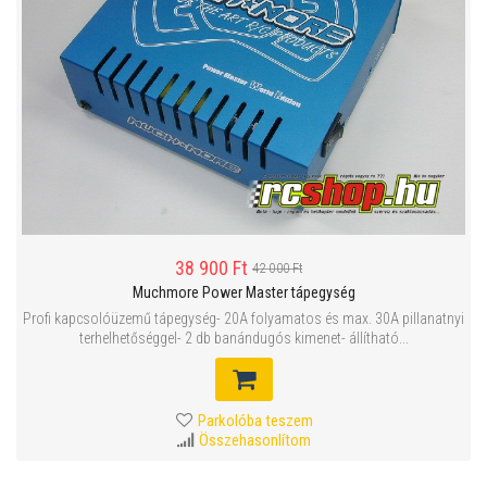
38 900 Ft
42 000 Ft
Muchmore Power Master tápegység
Profi kapcsolóüzemű tápegység- 20A folyamatos és max. 30A pillanatnyi
terhelhetőséggel- 2 db banándugós kimenet- állítható...
Parkolóba teszem
Összehasonlítom