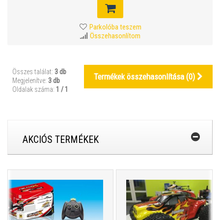
Parkolóba teszem
Összehasonlítom
Összes találat:
3 db
Termékek összehasonlítása (
0
)
Megjelenítve:
3 db
Oldalak száma:
1 / 1
AKCIÓS TERMÉKEK