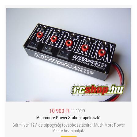
10 900 Ft
11 900 Ft
Muchmore Power Station tápelosztó
Bármilyen 12V-os tápegység továbbosztására...Much-More Power
Masterhez ajánljuk!