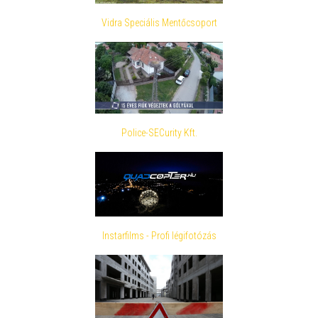
Vidra Speciális Mentőcsoport
Police-SECurity Kft.
Instarfilms - Profi légifotózás