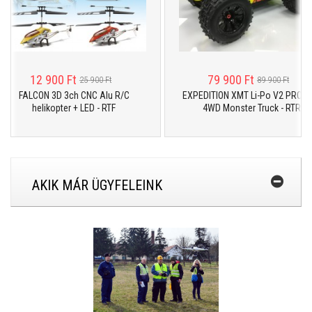
12 900 Ft
79 900 Ft
25 900 Ft
89 900 Ft
FALCON 3D 3ch CNC Alu R/C
EXPEDITION XMT Li-Po V2 PRO 1:10
helikopter + LED - RTF
4WD Monster Truck - RTR
AKIK MÁR ÜGYFELEINK