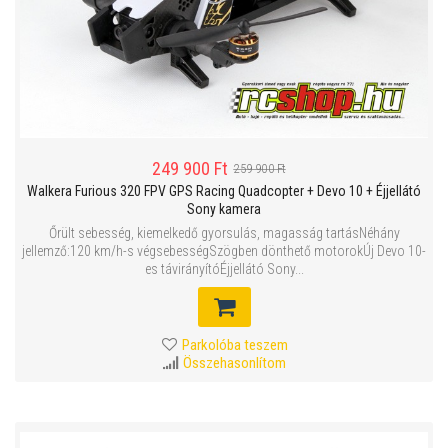
249 900 Ft
259 900 Ft
Walkera Furious 320 FPV GPS Racing Quadcopter + Devo 10 + Éjjellátó
Sony kamera
Őrült sebesség, kiemelkedő gyorsulás, magasság tartásNéhány
jellemző:120 km/h-s végsebességSzögben dönthető motorokÚj Devo 10-
es távirányítóÉjjellátó Sony...
Parkolóba teszem
Összehasonlítom