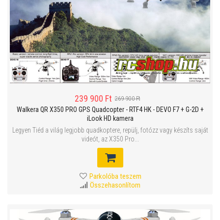
239 900 Ft
269 900 Ft
Walkera QR X350 PRO GPS Quadcopter - RTF4 HK - DEVO F7 + G-2D +
iLook HD kamera
Legyen Tiéd a világ legjobb quadkoptere, repülj, fotózz vagy készíts saját
videót, az X350 Pro...
Parkolóba teszem
Összehasonlítom