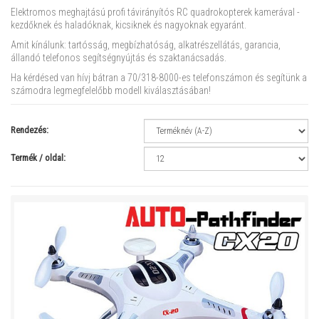
Elektromos meghajtású profi távirányítós RC quadrokopterek kamerával -
kezdőknek és haladóknak, kicsiknek és nagyoknak egyaránt.
Amit kínálunk: tartósság, megbízhatóság, alkatrészellátás, garancia,
állandó telefonos segítségnyújtás és szaktanácsadás.
Ha kérdésed van hívj bátran a 70/318-8000-es telefonszámon és segítünk a
számodra legmegfelelőbb modell kiválasztásában!
Rendezés:
Termék / oldal: