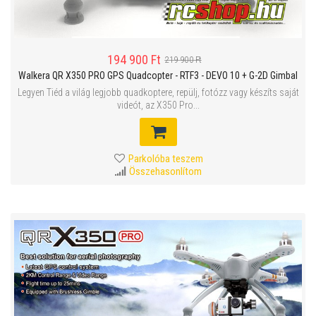
194 900 Ft
219 900 Ft
Walkera QR X350 PRO GPS Quadcopter - RTF3 - DEVO 10 + G-2D Gimbal
Legyen Tiéd a világ legjobb quadkoptere, repülj, fotózz vagy készíts saját
videót, az X350 Pro...
Parkolóba teszem
Összehasonlítom