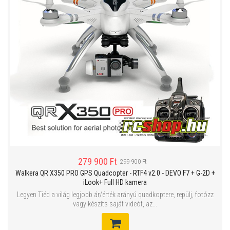
279 900 Ft
299 900 Ft
Walkera QR X350 PRO GPS Quadcopter - RTF4 v2.0 - DEVO F7 + G-2D +
iLook+ Full HD kamera
Legyen Tiéd a világ legjobb ár/érték arányú quadkoptere, repülj, fotózz
vagy készíts saját videót, az...