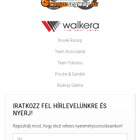
Novak Racing
Team Associated
Team Yokomo
Procter & Gamble
Rudnay Galéria
IRATKOZZ FEL HÍRLEVELÜNKRE ÉS
NYERJ!
Regisztrálj most, hogy részt vehess nyereménysorsolásainkon!