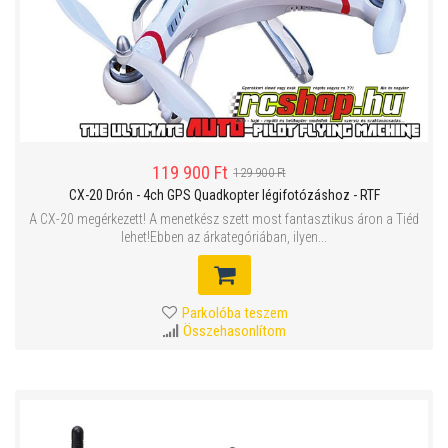
119 900 Ft
129 900 Ft
CX-20 Drón - 4ch GPS Quadkopter légifotózáshoz - RTF
A CX-20 megérkezett! A menetkész szett most fantasztikus áron a Tiéd
lehet!Ebben az árkategóriában, ilyen...
Parkolóba teszem
Összehasonlítom