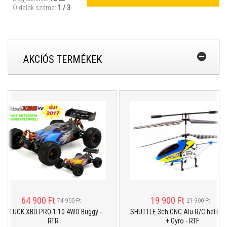
Oldalak száma:
1 / 3
AKCIÓS TERMÉKEK
64 900 Ft
19 900 Ft
74 900 Ft
21 900 Ft
CK XBD PRO 1:10 4WD Buggy -
SHUTTLE 3ch CNC Alu R/C helikopter
RTR
+ Gyro - RTF