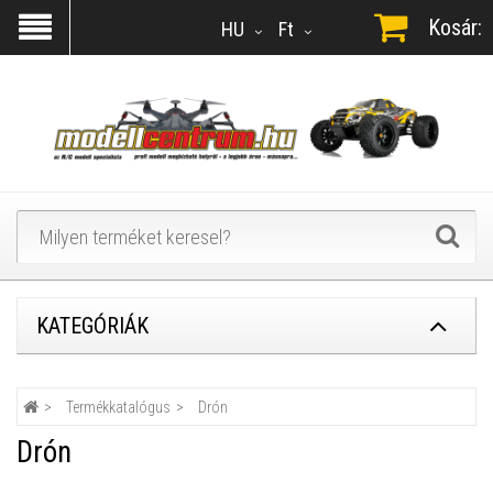
Kosár:
HU
Ft
KATEGÓRIÁK
Termékkatalógus
Drón
Drón