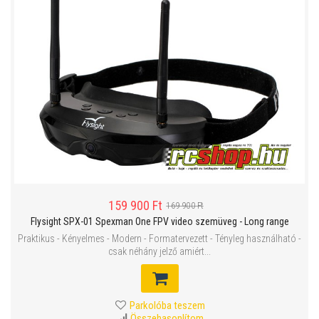
159 900 Ft
169 900 Ft
Flysight SPX-01 Spexman One FPV video szemüveg - Long range
Praktikus - Kényelmes - Modern - Formatervezett - Tényleg használható -
csak néhány jelző amiért...
Parkolóba teszem
Összehasonlítom