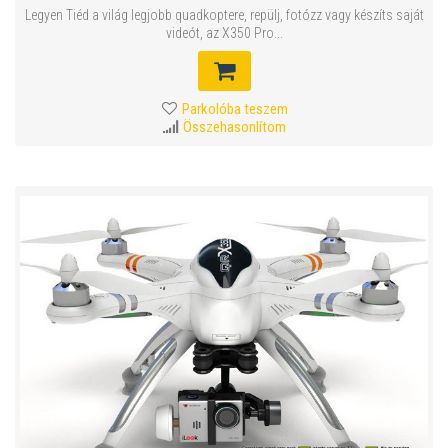
Legyen Tiéd a világ legjobb quadkoptere, repülj, fotózz vagy készíts saját
videót, az X350 Pro...
Parkolóba teszem
Összehasonlítom