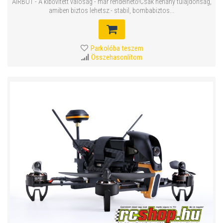
AIRBOT - A kibővített valóság - már rendelhető!Csak néhány tulajdonság,
amiben biztos lehetsz:- stabil, bombabiztos...
Parkolóba teszem
Összehasonlítom