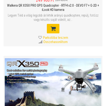
249 900 Ft
269 900 Ft
Walkera QR X350 PRO GPS Quadcopter - RTF4 v2.0 - DEVO F7 + G-2D +
iLook HD kamera
Legyen Tiéd a világ legjobb ár/érték arányú quadkoptere, repülj, fotózz
vagy készíts saját videót, az...
Parkolóba teszem
Összehasonlítom