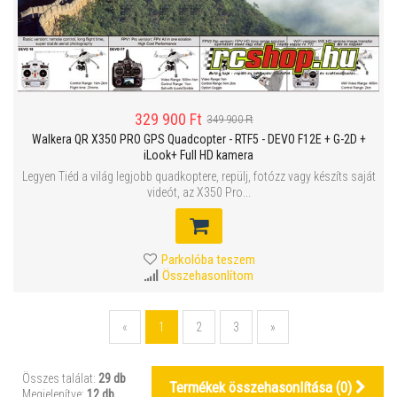
329 900 Ft
349 900 Ft
Walkera QR X350 PRO GPS Quadcopter - RTF5 - DEVO F12E + G-2D +
iLook+ Full HD kamera
Legyen Tiéd a világ legjobb quadkoptere, repülj, fotózz vagy készíts saját
videót, az X350 Pro...
Parkolóba teszem
Összehasonlítom
«
1
2
3
»
Összes találat:
29 db
Termékek összehasonlítása (
0
)
Megjelenítve:
12 db