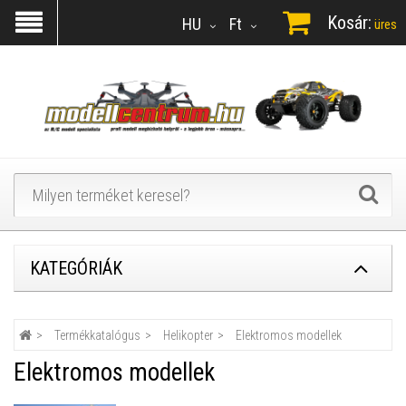
Kosár:
HU
Ft
üres
KATEGÓRIÁK
Termékkatalógus
Helikopter
Elektromos modellek
Elektromos modellek