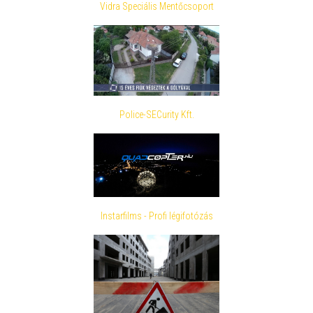
Vidra Speciális Mentőcsoport
Police-SECurity Kft.
Instarfilms - Profi légifotózás