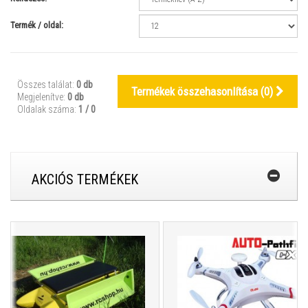
Termék / oldal:
Összes találat:
0 db
Termékek összehasonlítása (
0
)
Megjelenítve:
0 db
Oldalak száma:
1 / 0
AKCIÓS TERMÉKEK