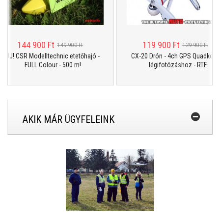
144 900 Ft
119 900 Ft
149 900 Ft
129 900 Ft
ÚJ! CSR Modelltechnic etetőhajó -
CX-20 Drón - 4ch GPS Quadkopter
FULL Colour - 500 m!
légifotózáshoz - RTF
AKIK MÁR ÜGYFELEINK