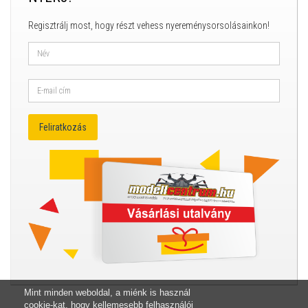
Regisztrálj most, hogy részt vehess nyereménysorsolásainkon!
Mint minden weboldal, a miénk is használ
cookie-kat, hogy kellemesebb felhasználói