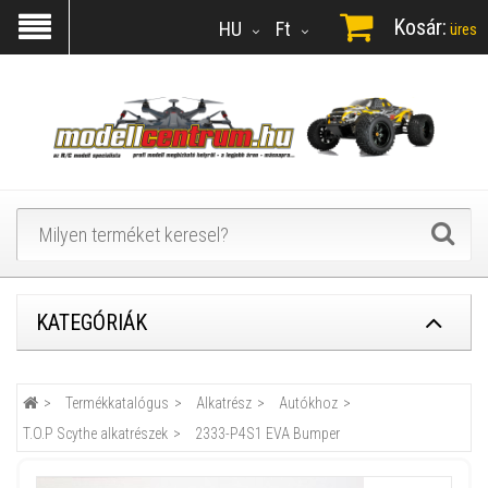
Kosár:
HU
Ft
üres
KATEGÓRIÁK
Termékkatalógus
Alkatrész
Autókhoz
T.O.P Scythe alkatrészek
2333-P4S1 EVA Bumper