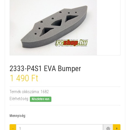
2333-P4S1 EVA Bumper
1 490 Ft
Termék cikkszáma:
1682
Elérhetőség:
Készleten van
Mennyiség:
-
db
+