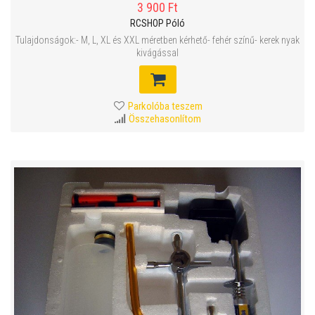
3 900 Ft
RCSHOP Póló
Tulajdonságok:- M, L, XL és XXL méretben kérhető- fehér színű- kerek nyak
kivágással
Parkolóba teszem
Összehasonlítom