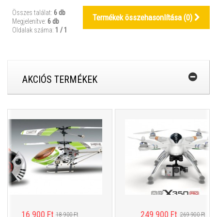
Összes találat:
6 db
Termékek összehasonlítása (
0
)
Megjelenítve:
6 db
Oldalak száma:
1 / 1
AKCIÓS TERMÉKEK
16 900 Ft
249 900 Ft
18 900 Ft
269 900 Ft