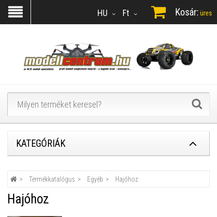
Kosár:
HU
Ft
üres
KATEGÓRIÁK
Termékkatalógus
Egyéb
Hajóhoz
Hajóhoz