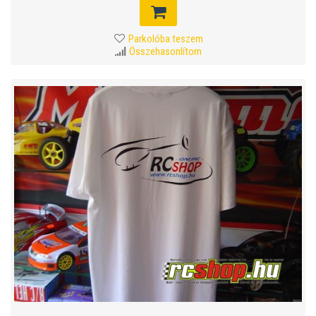
Parkolóba teszem
Összehasonlítom