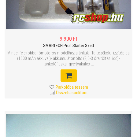
9 900 Ft
SMARTECH Profi Starter Szett
Mindenféle robbanómotoros modellhez ajánljuk...Tartozékok:- izzítópipa
(1600 mAh akkuval)- akkumulátortöltő (2,5-3 óra töltési idő)-
tankolóflaska- gyertyakulcs-...
Parkolóba teszem
Összehasonlítom