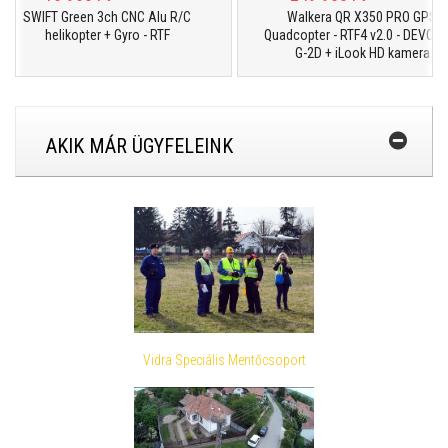
SWIFT Green 3ch CNC Alu R/C
Walkera QR X350 PRO GPS
helikopter + Gyro - RTF
Quadcopter - RTF4 v2.0 - DEVO F7 +
G-2D + iLook HD kamera
AKIK MÁR ÜGYFELEINK
Vidra Speciális Mentőcsoport