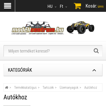
Kosár:
HU
Ft
üres
KATEGÓRIÁK
Termékkatalógus
Tartozék
Üzemanyagok
Autókhoz
Autókhoz