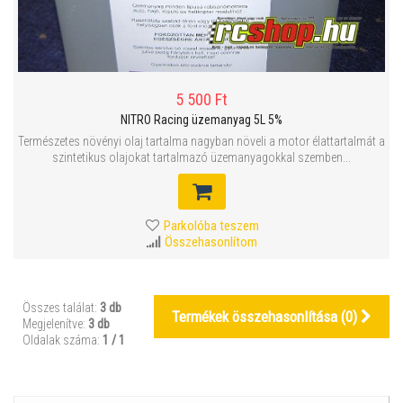
5 500 Ft
NITRO Racing üzemanyag 5L 5%
Természetes növényi olaj tartalma nagyban növeli a motor élattartalmát a
szintetikus olajokat tartalmazó üzemanyagokkal szemben...
Parkolóba teszem
Összehasonlítom
Összes találat:
3 db
Termékek összehasonlítása (
0
)
Megjelenítve:
3 db
Oldalak száma:
1 / 1