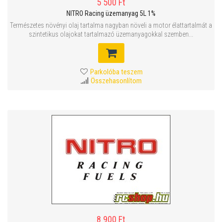
5 500 Ft
NITRO Racing üzemanyag 5L 1%
Természetes növényi olaj tartalma nagyban növeli a motor élattartalmát a
szintetikus olajokat tartalmazó üzemanyagokkal szemben...
Parkolóba teszem
Összehasonlítom
8 900 Ft