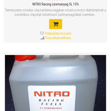
NITRO Racing üzemanyag 5L 15%
Természetes növényi olaj tartalma nagyban növeli a motor élattartalmát a
szintetikus olajokat tartalmazó üzemanyagokkal szemben...
Parkolóba teszem
Összehasonlítom