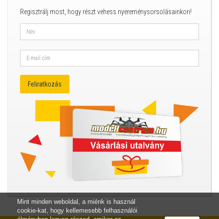
Regisztrálj most, hogy részt vehess nyereménysorsolásainkon!
Mint minden weboldal, a miénk is használ
cookie-kat, hogy kellemesebb felhasználói