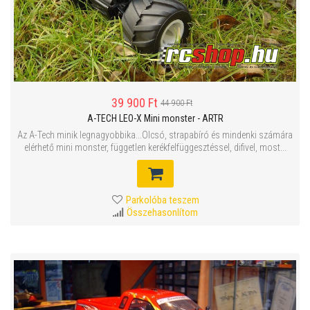
39 900 Ft
44 900 Ft
A-TECH LEO-X Mini monster - ARTR
Az A-Tech minik legnagyobbika...Olcsó, strapabíró és mindenki számára
elérhető mini monster, független kerékfelfüggesztéssel, difivel, most...
Parkolóba teszem
Összehasonlítom