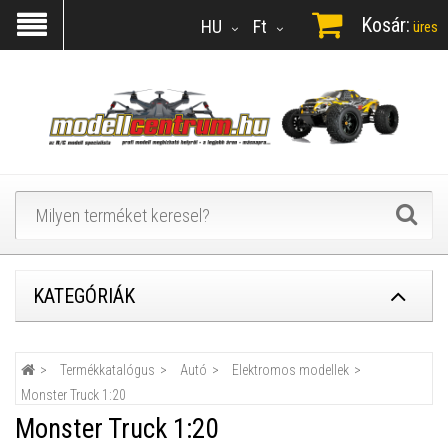
Kosár:
HU
Ft
üres
KATEGÓRIÁK
Termékkatalógus
Autó
Elektromos modellek
Monster Truck 1:20
Monster Truck 1:20