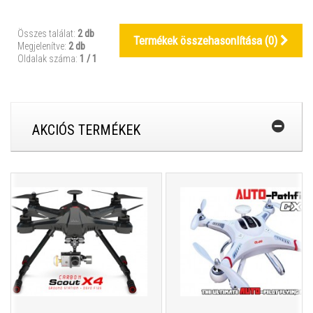
Összes találat:
2 db
Termékek összehasonlítása (
0
)
Megjelenítve:
2 db
Oldalak száma:
1 / 1
AKCIÓS TERMÉKEK