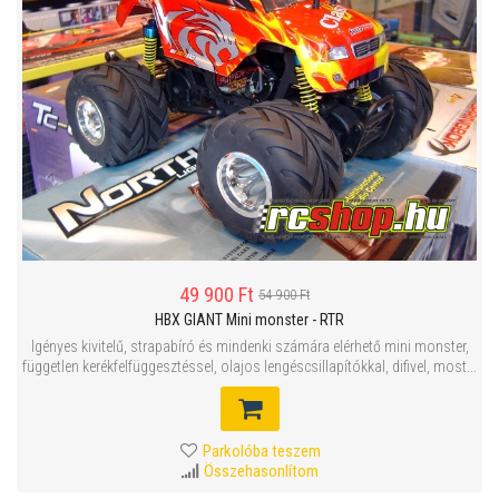
49 900 Ft
54 900 Ft
HBX GIANT Mini monster - RTR
Igényes kivitelű, strapabíró és mindenki számára elérhető mini monster,
független kerékfelfüggesztéssel, olajos lengéscsillapítókkal, difivel, most...
Parkolóba teszem
Összehasonlítom