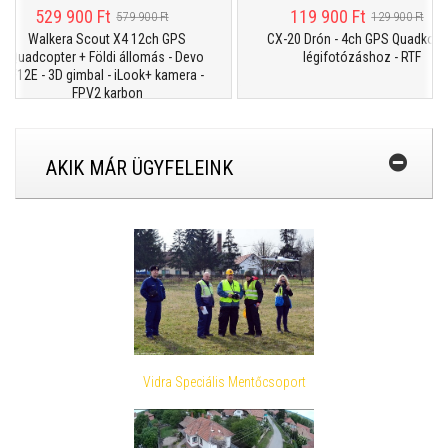
529 900 Ft
119 900 Ft
579 900 Ft
129 900 Ft
Walkera Scout X4 12ch GPS
CX-20 Drón - 4ch GPS Quadkopter
Quadcopter + Földi állomás - Devo
légifotózáshoz - RTF
F12E - 3D gimbal - iLook+ kamera -
FPV2 karbon
AKIK MÁR ÜGYFELEINK
Vidra Speciális Mentőcsoport