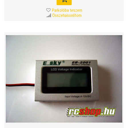
Parkolóba teszem
Összehasonlítom