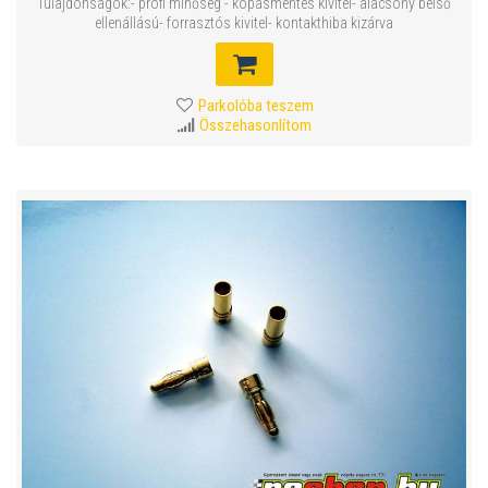
Tulajdonságok:- profi minőség - kopásmentes kivitel- alacsony belső
ellenállású- forrasztós kivitel- kontakthiba kizárva
Parkolóba teszem
Összehasonlítom