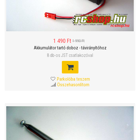
1 490 Ft
1 990 Ft
Akkumulátor tartó doboz - távirányítóhoz
8 db-os JST csatlakozóval
Parkolóba teszem
Összehasonlítom