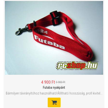
4 900 Ft
5 900 Ft
Futaba nyakpánt
Bármilyen távirányítóhoz használható!Állítható hosszúság, profi kivitel...