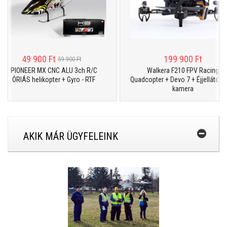
49 900 Ft
199 900 Ft
59 900 Ft
IONEER MX CNC ALU 3ch R/C
Walkera F210 FPV Racing
RIÁS helikopter + Gyro - RTF
Quadcopter + Devo 7 + Éjjellátó Sony
kamera
AKIK MÁR ÜGYFELEINK