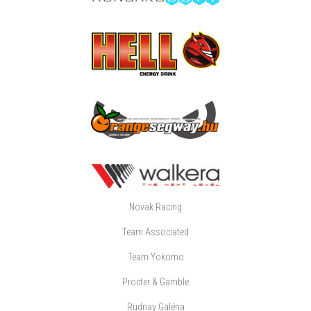
Novak Racing
Team Associated
Team Yokomo
Procter & Gamble
Rudnay Galéria