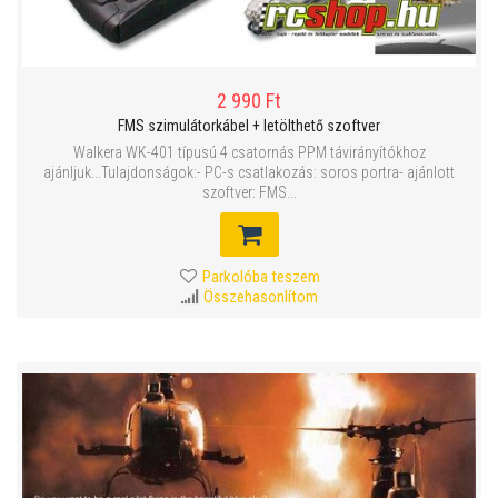
2 990 Ft
FMS szimulátorkábel + letölthető szoftver
Walkera WK-401 típusú 4 csatornás PPM távirányítókhoz
ajánljuk...Tulajdonságok:- PC-s csatlakozás: soros portra- ajánlott
szoftver: FMS...
Parkolóba teszem
Összehasonlítom