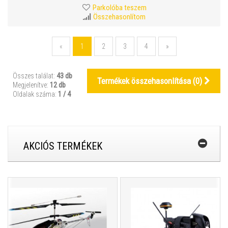
Parkolóba teszem
Összehasonlítom
«
1
2
3
4
»
Összes találat:
43 db
Termékek összehasonlítása (
0
)
Megjelenítve:
12 db
Oldalak száma:
1 / 4
AKCIÓS TERMÉKEK