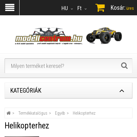
Kosár:
HU
Ft
üres
KATEGÓRIÁK
Termékkatalógus
Egyéb
Helikopterhez
Helikopterhez