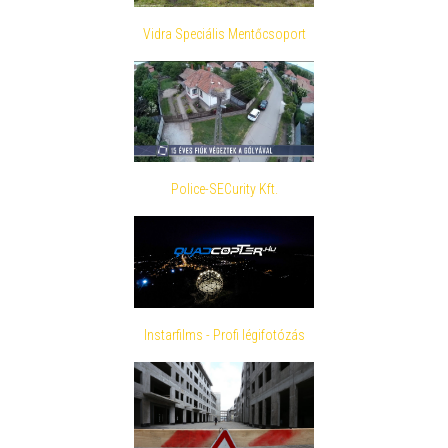
Vidra Speciális Mentőcsoport
Police-SECurity Kft.
Instarfilms - Profi légifotózás