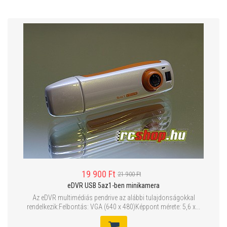
19 900 Ft
21 900 Ft
eDVR USB 5az1-ben minikamera
Az eDVR multimédiás pendrive az alábbi tulajdonságokkal
rendelkezik:Felbontás: VGA (640 x 480)Képpont mérete: 5,6 x...