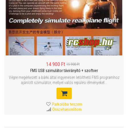
14 900 Ft
15 900 Ft
FMS USB szimulátor távirányító + szoftver
Végre megérkezett a bárki által ingyenesen letölthető FMS programhoz
ajánlott szimulátor, mellyel valós repülési élményeket...
Parkolóba teszem
Összehasonlítom