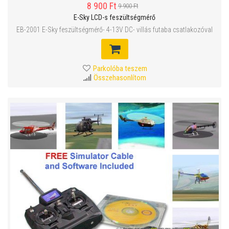
8 900 Ft
9 900 Ft
E-Sky LCD-s feszültségmérő
EB-2001 E-Sky feszültségmérő- 4-13V DC- villás futaba csatlakozóval
Parkolóba teszem
Összehasonlítom