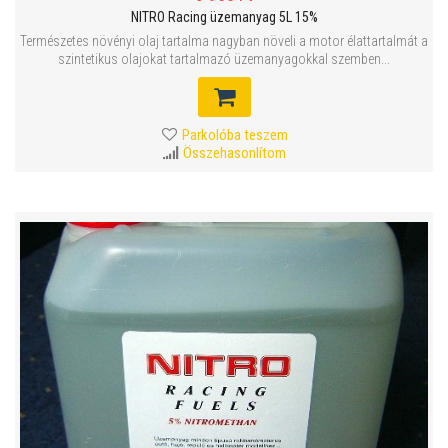
NITRO Racing üzemanyag 5L 15%
Természetes növényi olaj tartalma nagyban növeli a motor élattartalmát a
szintetikus olajokat tartalmazó üzemanyagokkal szemben...
Parkolóba teszem
Összehasonlítom