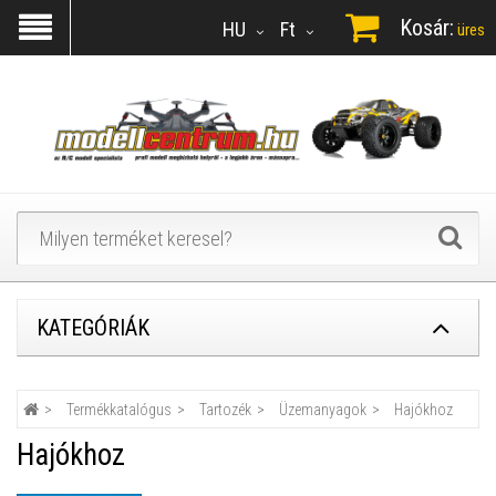
Kosár:
HU
Ft
üres
KATEGÓRIÁK
Termékkatalógus
Tartozék
Üzemanyagok
Hajókhoz
Hajókhoz