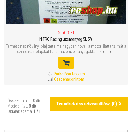
5 500 Ft
NITRO Racing üzemanyag 5L 5%
Természetes növényi olaj tartalma nagyban növeli a motor élattartalmát a
szintetikus olajokat tartalmazó üzemanyagokkal szemben...
Parkolóba teszem
Összehasonlítom
Összes találat:
3 db
Termékek összehasonlítása (
0
)
Megjelenítve:
3 db
Oldalak száma:
1 / 1