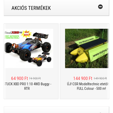
AKCIÓS TERMÉKEK
64 900 Ft
144 900 Ft
74 900 Ft
149 900 Ft
STUCK XBD PRO 1:10 4WD Buggy -
ÚJ! CSR Modelltechnic etetőhajó -
RTR
FULL Colour - 500 m!