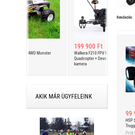
Rendezés:
 900 Ft
199 900 Ft
BONZER 1:10 4WD Monster
Walkera F210 FPV Racing
k - RTR
Quadcopter + Devo 7 + Éjjellátó Sony
kamera
AKIK MÁR ÜGYFELEINK
99 
HSP 
Trugg
Profi