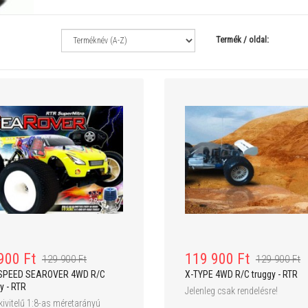
Termék / oldal:
64 900 Ft
279 900 Ft
74 900 Ft
299 900 
PIONEER XST Li-Po V2 PRO 1:10 4WD
Walkera QR X350 PRO GPS
Truggy - RTR
Quadcopter - RTF4 v2.0 - DE
G-2D + iLook+ Full HD kame
900 Ft
119 900 Ft
129 900 Ft
129 900 Ft
SPEED SEAROVER 4WD R/C
X-TYPE 4WD R/C truggy - RTR
y - RTR
Jelenleg csak rendelésre!
 kivitelű 1:8-as méretarányú