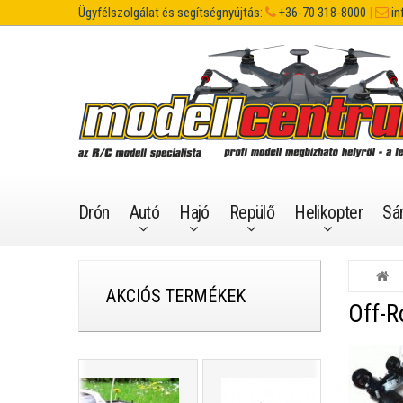
Ügyfélszolgálat és segítségnyújtás:
+36-70 318-8000
|
in
Drón
Autó
Hajó
Repülő
Helikopter
Sá
AKCIÓS TERMÉKEK
Off-R