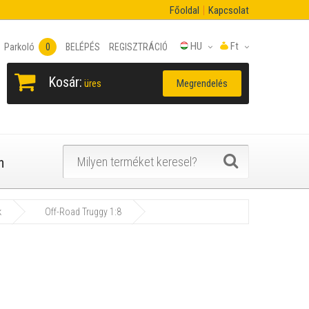
Főoldal
Kapcsolat
HU
Ft
Parkoló
0
BELÉPÉS
REGISZTRÁCIÓ
Kosár:
Megrendelés
üres
n
k
Off-Road Truggy 1:8