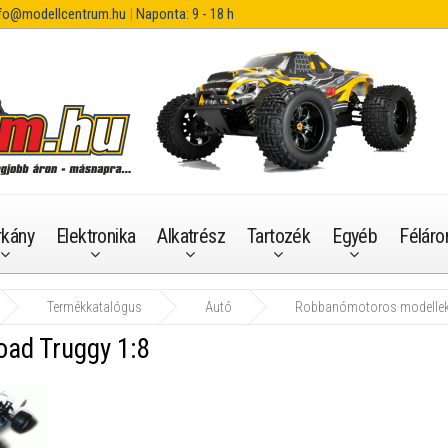
fo@modellcentrum.hu
|
Naponta: 9 - 18 h
rkány
Elektronika
Alkatrész
Tartozék
Egyéb
Féláro
Termékkatalógus
Autó
Robbanómotoros modelle
oad Truggy 1:8