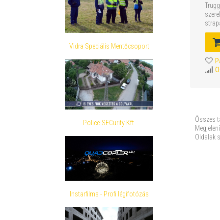
Trugg
szere
strap
es...
Vidra Speciális Mentőcsoport
P
Ö
Összes t
Police-SECurity Kft.
Megjelení
Oldalak 
Instarfilms - Profi légifotózás