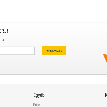
ERJ!
on!
Egyéb
K
Pálya