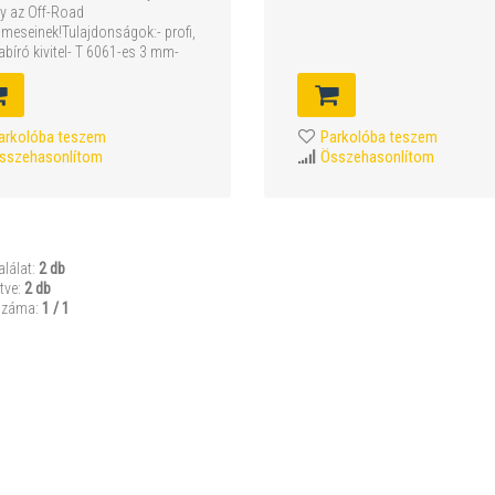
y az Off-Road
lmeseinek!Tulajdonságok:- profi,
abíró kivitel- T 6061-es 3 mm-
arkolóba teszem
Parkolóba teszem
sszehasonlítom
Összehasonlítom
alálat:
2 db
tve:
2 db
száma:
1 / 1