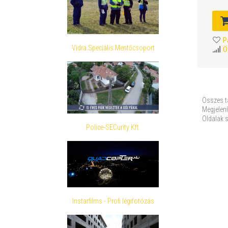
P
Vidra Speciális Mentőcsoport
Ö
Összes t
Megjelení
Oldalak 
Police-SECurity Kft.
Instarfilms - Profi légifotózás