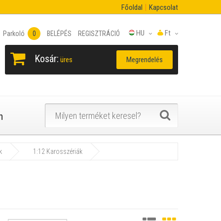
Főoldal
Kapcsolat
HU
Ft
Parkoló
0
BELÉPÉS
REGISZTRÁCIÓ
Kosár:
Megrendelés
üres
n
k
1:12 Karosszériák