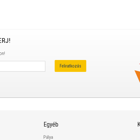
ERJ!
on!
Egyéb
K
Pálya