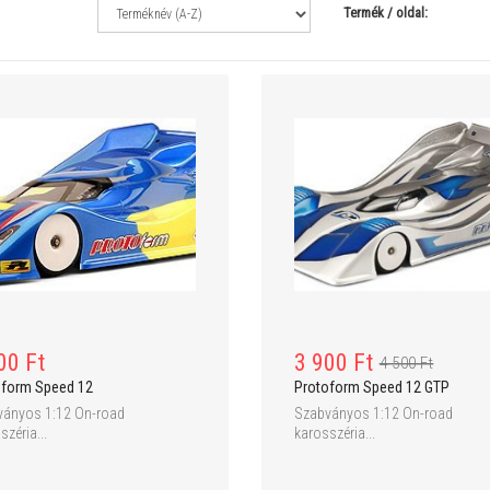
Termék / oldal:
589 900 Ft
59 900 Ft
619 900 Ft
Walkera TALI H500 GPS Hexacopter -
HBX BONZER V2 1:10 4WD 
RTF1 - DEVO F12E + G-3D + iLook+
Truck - RTR
Full HD kamera
3 900 Ft
00 Ft
4 500 Ft
Protoform Speed 12 GTP
oform Speed 12
Szabványos 1:12 On-road
ványos 1:12 On-road
karosszéria...
széria...