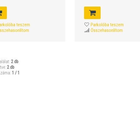
Parkolóba teszem
arkolóba teszem
Összehasonlítom
sszehasonlítom
alálat:
2 db
tve:
2 db
száma:
1 / 1