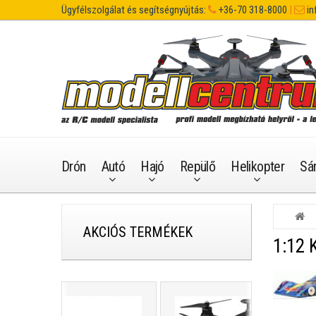
Ügyfélszolgálat és segítségnyújtás:
+36-70 318-8000
|
in
Drón
Autó
Hajó
Repülő
Helikopter
Sá
AKCIÓS TERMÉKEK
1:12 