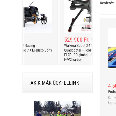
Rendezés:
9 900 Ft
529 900 Ft
579 900 Ft
era F210 FPV Racing
Walkera Scout X4 12ch GPS
copter + Devo 7 + Éjjellátó Sony
Quadcopter + Földi állomás - Devo
era
F12E - 3D gimbal - iLook+ kamera -
FPV2 karbon
AKIK MÁR ÜGYFELEINK
4 5
Prot
Szab
karos