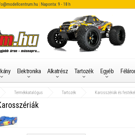
fo@modellcentrum.hu
|
Naponta: 9 - 18 h
rkány
Elektronika
Alkatrész
Tartozék
Egyéb
Féláro
Termékkatalógus
Tartozék
Karosszériák és festéke
Karosszériák