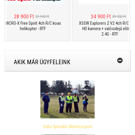
28 900 Ft
34 900 Ft
29 900 Ft
39 900 Ft
MICRO-X Free Spirit 4ch R/C koax
X5SW Explorers 2 V2 4ch R/C drón
helikopter - RTF
HD kamera + valósidejű előkép +
2.4G - RTF
AKIK MÁR ÜGYFELEINK
Vidra Speciális Mentőcsoport