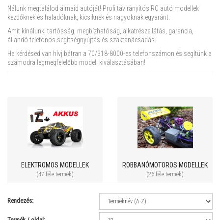
Nálunk megtalálod álmaid autóját! Profi távirányítós RC autó modellek
kezdőknek és haladóknak, kicsiknek és nagyoknak egyaránt.
Amit kínálunk: tartósság, megbízhatóság, alkatrészellátás, garancia,
állandó telefonos segítségnyújtás és szaktanácsadás.
Ha kérdésed van hívj bátran a 70/318-8000-es telefonszámon és segítünk a
számodra legmegfelelőbb modell kiválasztásában!
ELEKTROMOS MODELLEK
ROBBANÓMOTOROS MODELLEK
(47 féle termék)
(26 féle termék)
Rendezés:
Termék / oldal: