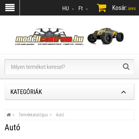
Kosár:
HU
Ft
üres
KATEGÓRIÁK
Termékkatalógus
Autó
Autó