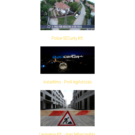
Police-SECurity Kft.
Instarfilms - Profi légifotózás
Lavinamix Kft. - Ipari felhasználás