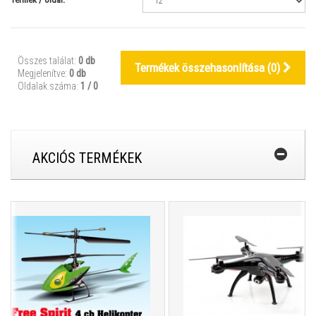
Összes találat:
0 db
Termékek összehasonlítása (
0
)
Megjelenítve:
0 db
Oldalak száma:
1 / 0
AKCIÓS TERMÉKEK