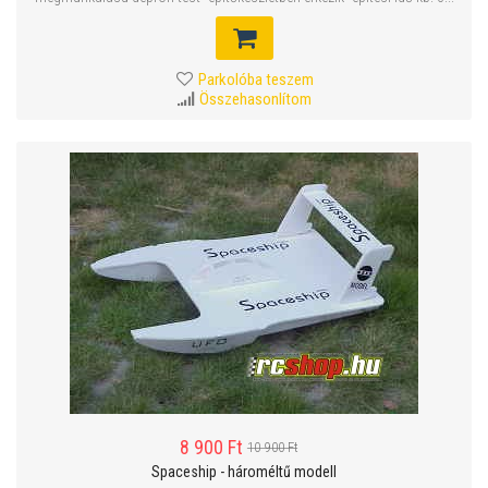
Parkolóba teszem
Összehasonlítom
8 900 Ft
10 900 Ft
Spaceship - hároméltű modell