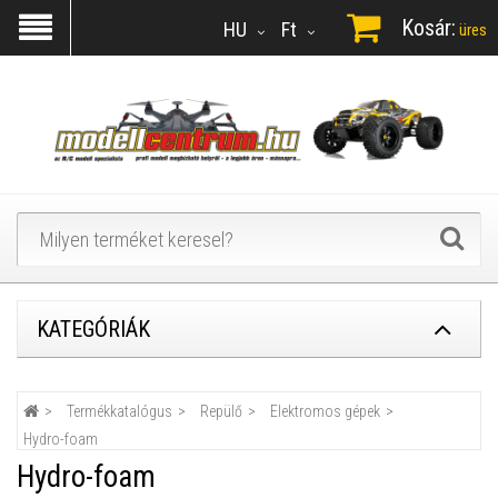
Kosár:
HU
Ft
üres
KATEGÓRIÁK
Termékkatalógus
Repülő
Elektromos gépek
Hydro-foam
Hydro-foam