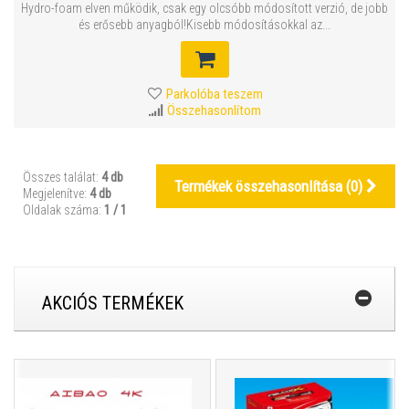
Hydro-foam elven működik, csak egy olcsóbb módosított verzió, de jobb
és erősebb anyagból!Kisebb módosításokkal az...
Parkolóba teszem
Összehasonlítom
Összes találat:
4 db
Termékek összehasonlítása (
0
)
Megjelenítve:
4 db
Oldalak száma:
1 / 1
AKCIÓS TERMÉKEK