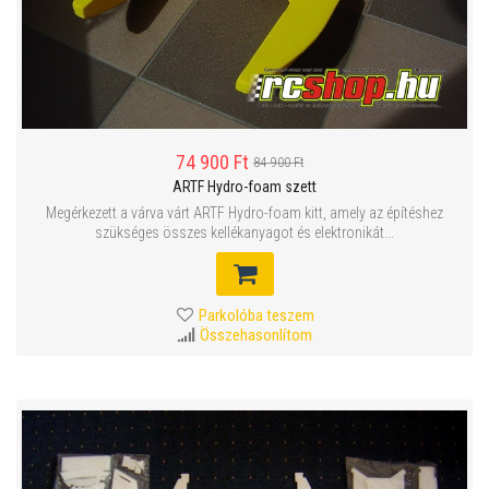
74 900 Ft
84 900 Ft
ARTF Hydro-foam szett
Megérkezett a várva várt ARTF Hydro-foam kitt, amely az építéshez
szükséges összes kellékanyagot és elektronikát...
Parkolóba teszem
Összehasonlítom