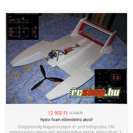
12 900 Ft
15 900 Ft
Hydro-foam előrendelési akció!
Világújdonság Magyarországon is!- profi kidolgozású, CNC
megmunkálású depron test- építőkészletben érkezik- építési idő kb. 3...