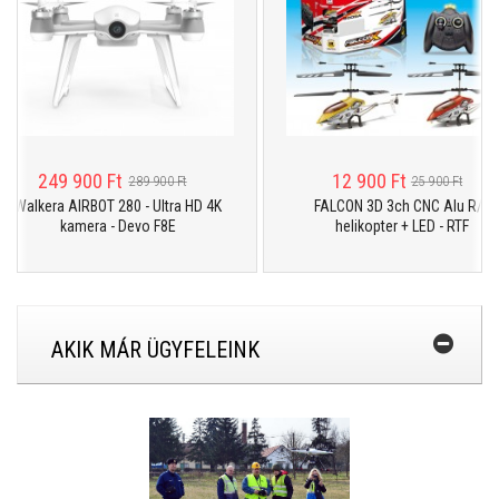
249 900 Ft
12 900 Ft
289 900 Ft
25 900 Ft
Walkera AIRBOT 280 - Ultra HD 4K
FALCON 3D 3ch CNC Alu R/C
kamera - Devo F8E
helikopter + LED - RTF
AKIK MÁR ÜGYFELEINK