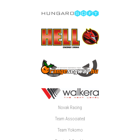
Novak Racing
Team Associated
Team Yokomo