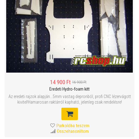
14 900 Ft
16 900 Ft
Eredeti Hydro-foam kitt
Az eredeti rajzok alapján...5mm vastag depronból, profi CNC lézervágott
kivitel!Hamarosan raktárról kapható, jelenleg csak rendelésre!
Parkolóba teszem
Összehasonlítom