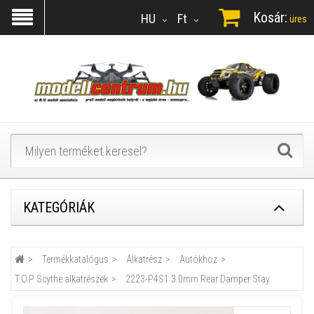
Kosár:
HU
Ft
üres
KATEGÓRIÁK
Termékkatalógus
Alkatrész
Autókhoz
T.O.P Scythe alkatrészek
2223-P4S1 3.0mm Rear Damper Stay