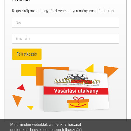
Regisztrálj most, hogy részt vehess nyereménysorsolásainkon!
Mint minden weboldal, a miénk is használ
cookie-kat, hogy kellemesebb felhasználói