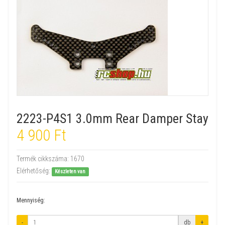
2223-P4S1 3.0mm Rear Damper Stay
4 900 Ft
Termék cikkszáma:
1670
Elérhetőség:
Készleten van
Mennyiség:
-
db
+