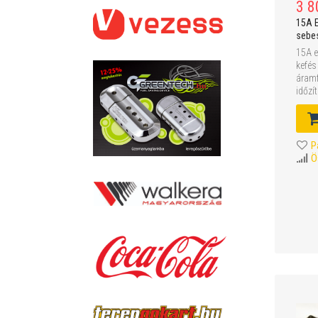
3 8
15A E
sebe
15A e
kefés
áramf
időzít
P
Ö