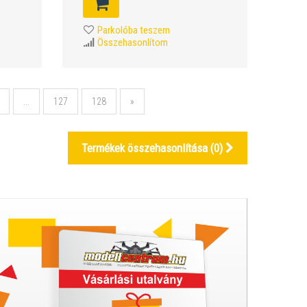
Parkolóba teszem
Összehasonlítom
...
127
128
»
Termékek összehasonlítása (
0
)