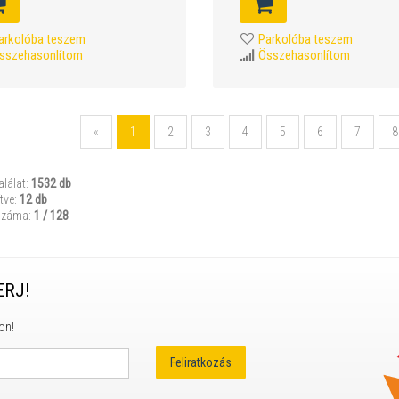
arkolóba teszem
Parkolóba teszem
sszehasonlítom
Összehasonlítom
«
1
2
3
4
5
6
7
8
alálat:
1532 db
tve:
12 db
száma:
1 / 128
ERJ!
on!