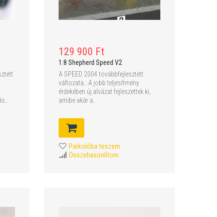
129 900 Ft
1:8 Shepherd Speed V2
sztett
A SPEED 2004 továbbfejlesztett
l
változata...A jobb teljesítmény
érdekében új alvázat fejleszettek ki,
s...
amibe akár a...
Parkolóba teszem
Összehasonlítom