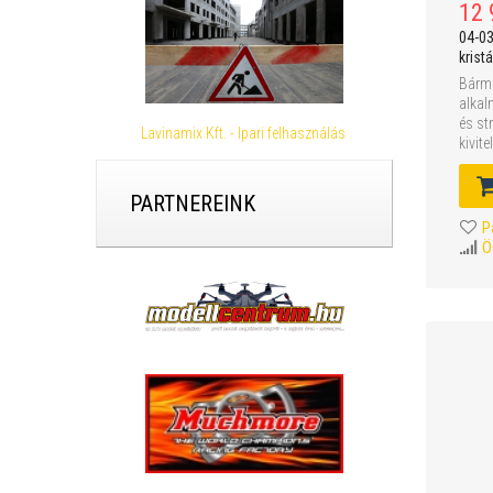
12 
04-03
kristá
Bármi
alkal
és st
Lavinamix Kft. - Ipari felhasználás
kivit
PARTNEREINK
P
Ö