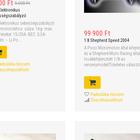
00 Ft
5 000 Ft
lektronikus
sségszabályzó
lektronikus sebességszabályzó
 motorokhoz- súlya: 16g- max.
99 900 Ft
elvétel: 15/20A- BEC: 0,5A-
és: -- Li-Po:...
1:8 Shepherd Speed 2004
A Picco Micromotori által kifejle
és a Shepherd Micro Racing álta
továbbfejlesztett 1/8-as
arkolóba teszem
versenymodellTökéletes választá
sszehasonlítom
Parkolóba teszem
Összehasonlítom