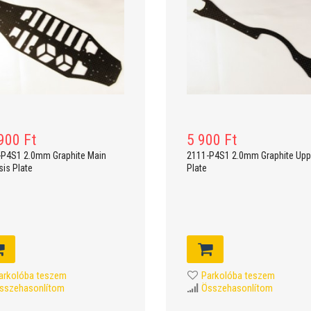
900 Ft
5 900 Ft
-P4S1 2.0mm Graphite Main
2111-P4S1 2.0mm Graphite Upp
is Plate
Plate
arkolóba teszem
Parkolóba teszem
sszehasonlítom
Összehasonlítom