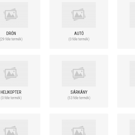
DRÓN
AUTÓ
(29 féle termék)
(0 féle termék)
144 900 Ft
249 900 Ft
149 900 Ft
289 900 F
ÚJ! CSR Modelltechnic etetőhajó -
Walkera AIRBOT 280 - Ultra H
FULL Colour - 500 m!
kamera - Devo F8E
HELIKOPTER
SÁRKÁNY
(0 féle termék)
(53 féle termék)