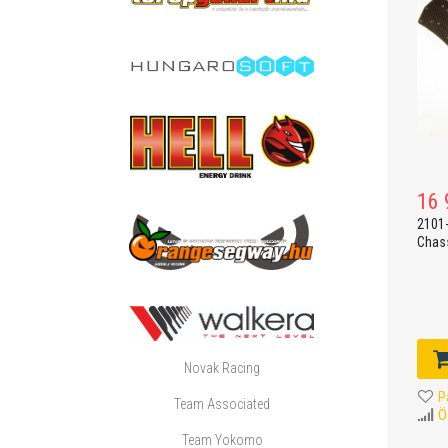
16 
2101
Chass
Novak Racing
P
Team Associated
Ö
Team Yokomo