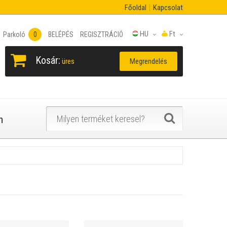
Főoldal
Kapcsolat
HU
Ft
Parkoló
0
BELÉPÉS
REGISZTRÁCIÓ
Kosár:
Megrendelés
üres
n