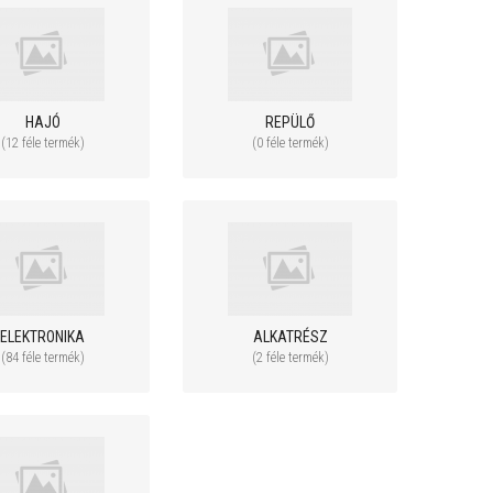
HAJÓ
REPÜLŐ
(12 féle termék)
(0 féle termék)
49 900 Ft
899 900 Ft
t
59 900 Ft
D 4K
PIONEER MX CNC ALU 3ch R/C
Walkera VOYAGER 
ÓRIÁS helikopter + Gyro - RTF
Ultra HD 4K kamer
ELEKTRONIKA
ALKATRÉSZ
(84 féle termék)
(2 féle termék)