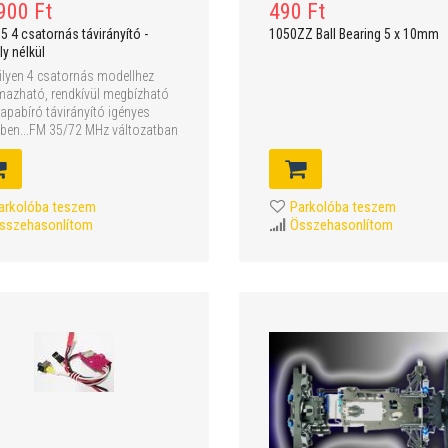
900 Ft
490 Ft
5 4 csatornás távirányító -
1050ZZ Ball Bearing 5 x 10mm
ly nélkül
lyen 4 csatornás modellhez
mazható, rendkívül megbízható
rapabíró távirányító igényes
elben...FM 35/72 MHz változatban
arkolóba teszem
Parkolóba teszem
sszehasonlítom
Összehasonlítom