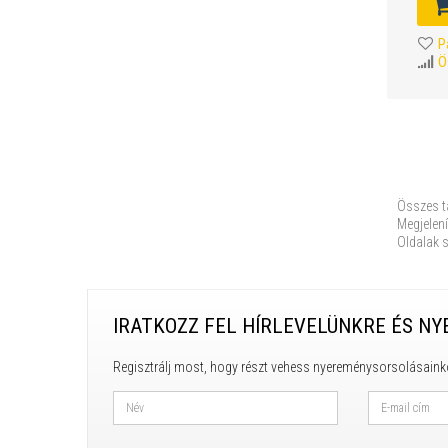
P
Ö
Összes t
Megjelení
Oldalak 
IRATKOZZ FEL HÍRLEVELÜNKRE ÉS NY
Regisztrálj most, hogy részt vehess nyereménysorsolásaink