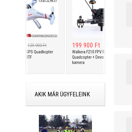
 900 Ft
199 900 Ft
129 900 Ft
 Drón - 4ch GPS Quadkopter
Walkera F210 FPV Racing
otózáshoz - RTF
Quadcopter + Devo 7 + Éjjellátó Sony
kamera
AKIK MÁR ÜGYFELEINK