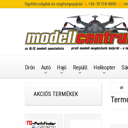
Ügyfélszolgálat és segítségnyújtás:
+36-70 318-8000
|
in
Drón
Autó
Hajó
Repülő
Helikopter
Sá
AKCIÓS TERMÉKEK
Termé