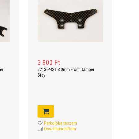
3 900 Ft
er
2213-P4S1 3.0mm Front Damper
Stay
Parkolóba teszem
Összehasonlítom