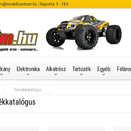
fo@modellcentrum.hu
|
Naponta: 9 - 18 h
rkány
Elektronika
Alkatrész
Tartozék
Egyéb
Féláro
Termékkatalógus
kkatalógus