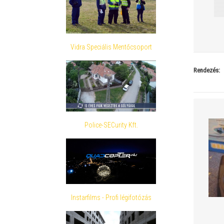
Vidra Speciális Mentőcsoport
Rendezés:
Police-SECurity Kft.
Instarfilms - Profi légifotózás