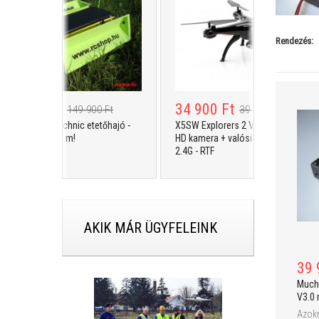
Rendezés:
4 900 Ft
34 900 Ft
149 900 Ft
39 900 Ft
CSR Modelltechnic etetőhajó -
X5SW Explorers 2 V2 4ch R/C drón +
 Colour - 500 m!
HD kamera + valósidejű előkép +
2.4G - RTF
AKIK MÁR ÜGYFELEINK
39 
Much
V3.0 
Azokn