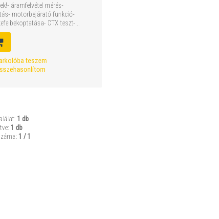
k!- áramfelvétel mérés-
tás- motorbejárató funkció-
efe bekoptatása- CTX teszt-...
arkolóba teszem
sszehasonlítom
alálat:
1 db
tve:
1 db
száma:
1 / 1