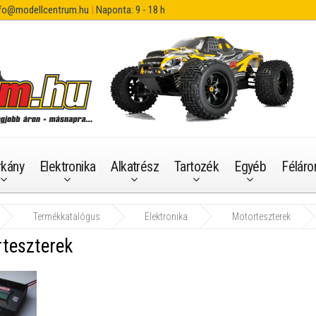
fo@modellcentrum.hu
|
Naponta: 9 - 18 h
rkány
Elektronika
Alkatrész
Tartozék
Egyéb
Féláro
Termékkatalógus
Elektronika
Motorteszterek
teszterek