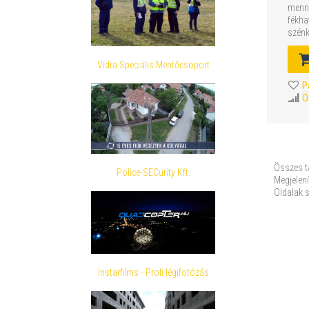
menne
fékha
szénk
Vidra Speciális Mentőcsoport
P
Ö
Összes t
Police-SECurity Kft.
Megjelení
Oldalak 
Instarfilms - Profi légifotózás