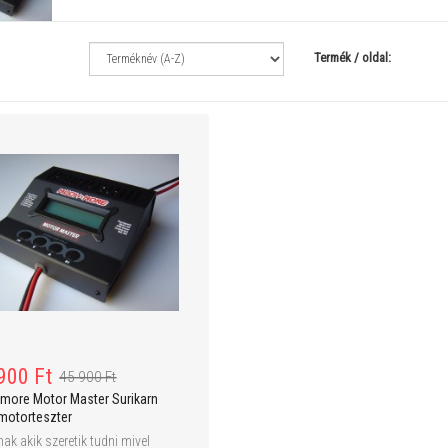
Termék / oldal:
64 900 Ft
54 900 Ft
74 900 Ft
PIONEER XST Li-Po V2 PRO 1:10 4WD
HBX BONZER 1:10 4WD Mon
Truggy - RTR
Truck - RTR
900 Ft
45 900 Ft
more Motor Master Surikarn
motorteszter
ak akik szeretik tudni mivel