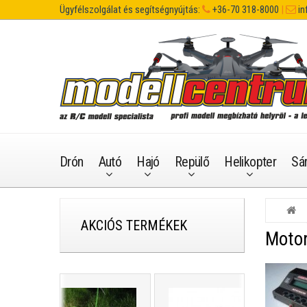
Ügyfélszolgálat és segítségnyújtás:
+36-70 318-8000
|
in
Drón
Autó
Hajó
Repülő
Helikopter
Sá
AKCIÓS TERMÉKEK
Motor