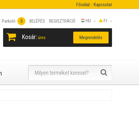
Főoldal
Kapcsolat
HU
Ft
Parkoló
0
BELÉPÉS
REGISZTRÁCIÓ
Kosár:
Megrendelés
üres
n