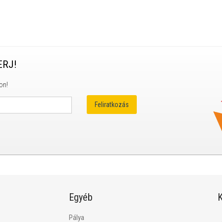
ERJ!
on!
Egyéb
K
Pálya