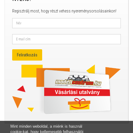
Regisztrálj most, hogy részt vehess nyereménysorsolásainkon!
Mint minden weboldal, a miénk is használ
cookie-kat, hogy kellemesebb felhasználói