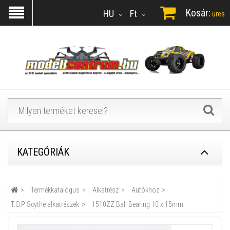
Kosár:
HU
Ft
üres
KATEGÓRIÁK
Termékkatalógus
Alkatrész
Autókhoz
T.O.P Scythe alkatrészek
1510ZZ Ball Bearing 10 x 15mm