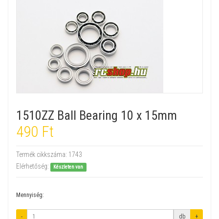
1510ZZ Ball Bearing 10 x 15mm
490 Ft
Termék cikkszáma:
1743
Elérhetőség:
Készleten van
Mennyiség:
-
db
+