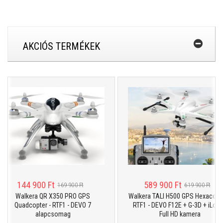
AKCIÓS TERMÉKEK
144 900 Ft
589 900 Ft
169 900 Ft
619 900 Ft
Walkera QR X350 PRO GPS
Walkera TALI H500 GPS Hexacopter 
Quadcopter - RTF1 - DEVO 7
RTF1 - DEVO F12E + G-3D + iLook+
alapcsomag
Full HD kamera