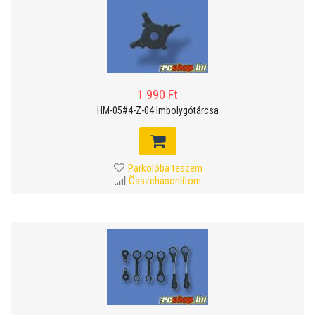
1 990 Ft
HM-05#4-Z-04 Imbolygótárcsa
Parkolóba teszem
Összehasonlítom