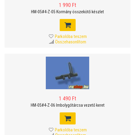
1 990 Ft
HM-05#4-Z-05 Kormány összekötő készlet
Parkolóba teszem
Összehasonlítom
1 490 Ft
HM-05#4-Z-06 Imbolygótárcsa vezető keret
Parkolóba teszem