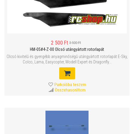
2 500 Ft
3 500 Ft
HM-05#4-Z-00 Olcsó utángyártott rotorlapát
Olcsó kivitelű és gyengébb anyagminőségű utángyártott rotorlapát E-Sky,
Colco, Lama, Easycopter, Modell Expert és Dragonfly...
Parkolóba teszem
Összehasonlítom