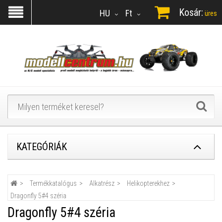
Kosár:
HU
Ft
üres
KATEGÓRIÁK
Termékkatalógus
Alkatrész
Helikopterekhez
Dragonfly 5#4 széria
Dragonfly 5#4 széria