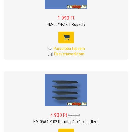
1 990 Ft
HM-05#4-Z-01 Röpsúly
Parkolóba teszem
Összehasonlítom
4 900 Ft
5 900 Ft
HM-05#4-Z-02 Rotorlapát készlet (flexi)