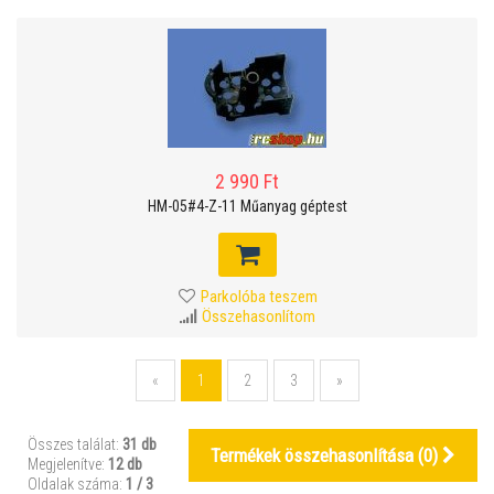
2 990 Ft
HM-05#4-Z-11 Műanyag géptest
Parkolóba teszem
Összehasonlítom
«
1
2
3
»
Összes találat:
31 db
Termékek összehasonlítása (
0
)
Megjelenítve:
12 db
Oldalak száma:
1 / 3