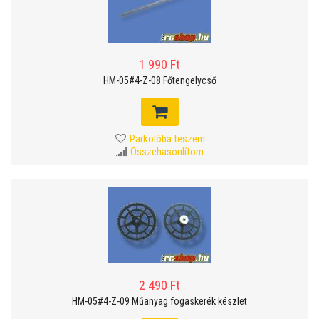
1 990 Ft
HM-05#4-Z-08 Főtengelycső
Parkolóba teszem
Összehasonlítom
2 490 Ft
HM-05#4-Z-09 Műanyag fogaskerék készlet