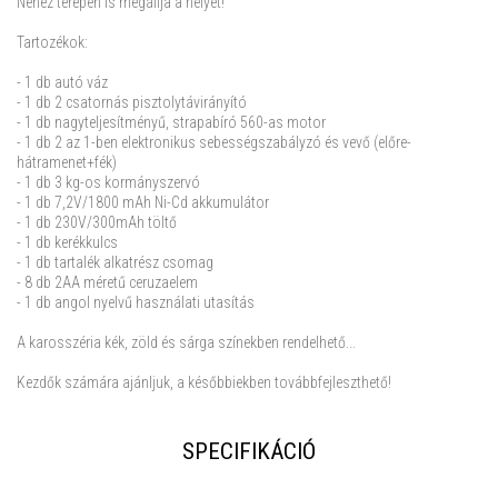
Nehéz terepen is megállja a helyét!
Tartozékok:
- 1 db autó váz
- 1 db 2 csatornás pisztolytávirányító
- 1 db nagyteljesítményű, strapabíró 560-as motor
- 1 db 2 az 1-ben elektronikus sebességszabályzó és vevő (előre-
hátramenet+fék)
- 1 db 3 kg-os kormányszervó
- 1 db 7,2V/1800 mAh Ni-Cd akkumulátor
- 1 db 230V/300mAh töltő
- 1 db kerékkulcs
- 1 db tartalék alkatrész csomag
- 8 db 2AA méretű ceruzaelem
- 1 db angol nyelvű használati utasítás
A karosszéria kék, zöld és sárga színekben rendelhető...
Kezdők számára ajánljuk, a későbbiekben továbbfejleszthető!
SPECIFIKÁCIÓ