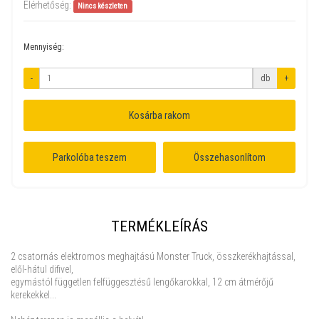
Elérhetőség:
Nincs készleten
Mennyiség:
-
db
+
Kosárba rakom
Parkolóba teszem
Összehasonlítom
TERMÉKLEÍRÁS
2 csatornás elektromos meghajtású Monster Truck, összkerékhajtással,
elől-hátul difivel,
egymástól független felfüggesztésű lengőkarokkal, 12 cm átmérőjű
kerekekkel...