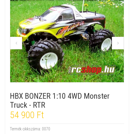
HBX BONZER 1:10 4WD Monster
Truck - RTR
54 900 Ft
Termék cikkszáma:
0070