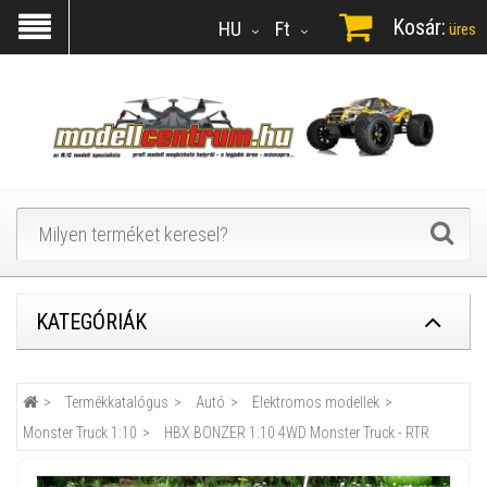
Kosár:
HU
Ft
üres
KATEGÓRIÁK
Termékkatalógus
Autó
Elektromos modellek
Monster Truck 1:10
HBX BONZER 1:10 4WD Monster Truck - RTR