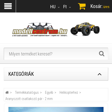
Kosár:
HU
Ft
üres
KATEGÓRIÁK
Termékkatalógus
Egyéb
Helikopterhez
Aranyozott csatlakozó pár - 2 mm