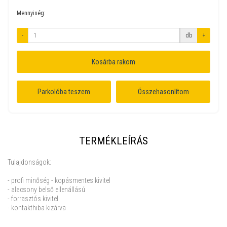
Mennyiség:
-
db
+
Kosárba rakom
Parkolóba teszem
Összehasonlítom
TERMÉKLEÍRÁS
Tulajdonságok:
- profi minőség - kopásmentes kivitel
- alacsony belső ellenállású
- forrasztós kivitel
- kontakthiba kizárva