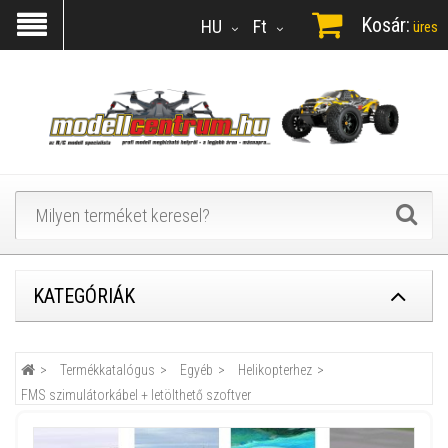
Kosár:
HU
Ft
üres
KATEGÓRIÁK
Termékkatalógus
Egyéb
Helikopterhez
FMS szimulátorkábel + letölthető szoftver