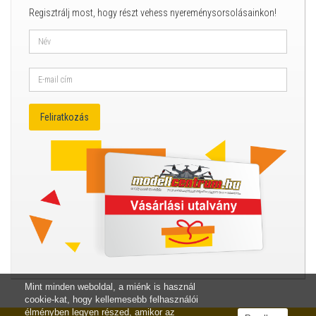
Regisztrálj most, hogy részt vehess nyereménysorsolásainkon!
Mint minden weboldal, a miénk is használ
cookie-kat, hogy kellemesebb felhasználói
élményben legyen részed, amikor az