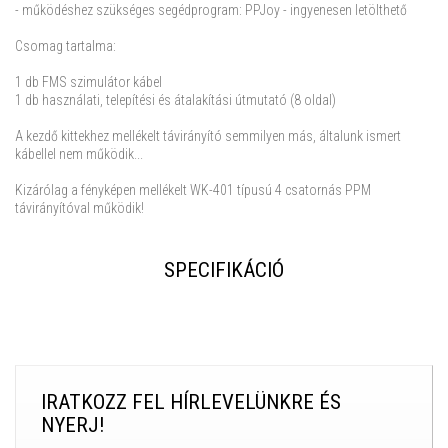
- működéshez szükséges segédprogram: PPJoy - ingyenesen letölthető
Csomag tartalma:
1 db FMS szimulátor kábel
1 db használati, telepítési és átalakítási útmutató (8 oldal)
A kezdő kittekhez mellékelt távirányító semmilyen más, általunk ismert
kábellel nem működik...
Kizárólag a fényképen mellékelt WK-401 típusú 4 csatornás PPM
távirányítóval működik!
SPECIFIKÁCIÓ
IRATKOZZ FEL HÍRLEVELÜNKRE ÉS
NYERJ!