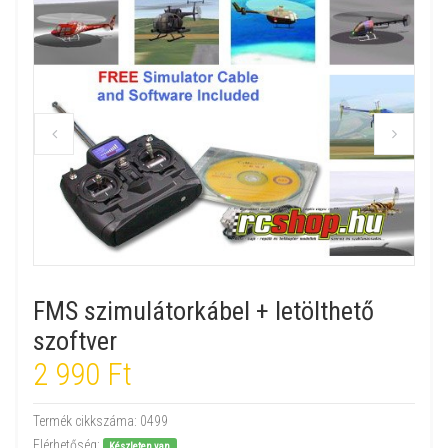
FMS szimulátorkábel + letölthető
szoftver
2 990 Ft
Termék cikkszáma:
0499
Elérhetőség:
Készleten van