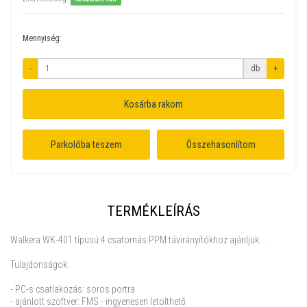
Mennyiség:
-
db
+
Kosárba rakom
Parkolóba teszem
Összehasonlítom
TERMÉKLEÍRÁS
Walkera WK-401 típusú 4 csatornás PPM távirányítókhoz ajánljuk...
Tulajdonságok:
- PC-s csatlakozás: soros portra
- ajánlott szoftver: FMS - ingyenesen letölthető