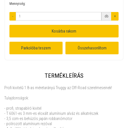
Mennyiség:
-
db
+
Kosárba rakom
Parkolóba teszem
Összehasonlítom
TERMÉKLEÍRÁS
Profi kivitelű 1:8-as méretarányú Truggy az Off-Road szerelmeseinek!
Tulajdonságok:
- profi, strapabíró kivitel
- T 6061-es 3 mm-es eloxált alumínium alváz és alkatrészek
- 3,5 ccm-es behúzós japán robbanómotor
- polírozott alumínium rezóval