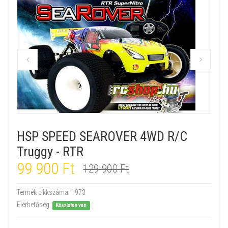
HSP SPEED SEAROVER 4WD R/C
Truggy - RTR
99 900 Ft
129 900 Ft
Termék cikkszáma:
1973
Elérhetőség:
Készleten van