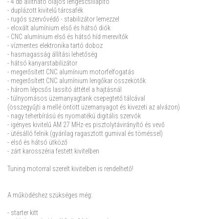
- 4 db állítható olajos lengéscsillapító
- duplázott kivitelű tárcsafék
- rugós szervóvédő - stabilizátor lemezzel
- eloxált alumínium első és hátsó diók
- CNC alumínium első és hátsó híd merevítők
- vízmentes elektronika tartó doboz
- hasmagasság állítási lehetőség
- hátsó kanyarstabilizátor
- megerősített CNC alumínium motorfelfogatás
- megerősített CNC alumínium lengőkar összekötők
- három lépcsős lassító áttétel a hajtásnál
- túlnyomásos üzemanyagtank csepegtető tálcával
(összegyűjti a mellé öntött üzemanyagot és kivezeti az alvázon)
- nagy teherbírású és nyomatékú digitális szervók
- igényes kivitelű AM 27 MHz-es pisztolytávirányító és vevő
- ütésálló felnik (gyárilag ragasztott gumival és töméssel)
- első és hátsó ütköző
- zárt karosszéria festett kivitelben
Tuning motorral szerelt kivitelben is rendelhető!
A működéshez szükséges még:
- starter kitt