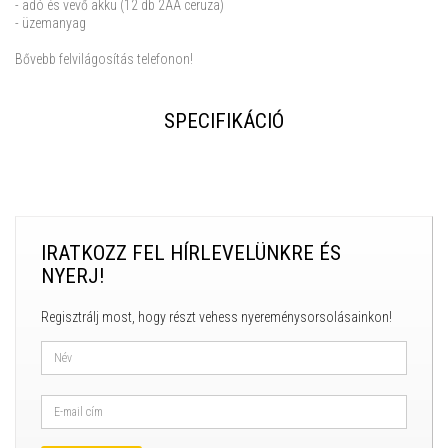
- adó és vevő akku (12 db 2AA ceruza)
- üzemanyag
Bővebb felvilágosítás telefonon!
SPECIFIKÁCIÓ
IRATKOZZ FEL HÍRLEVELÜNKRE ÉS
NYERJ!
Regisztrálj most, hogy részt vehess nyereménysorsolásainkon!