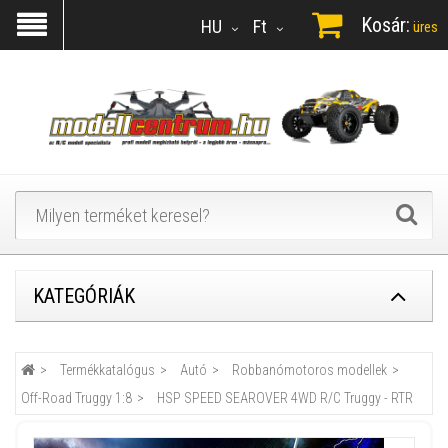
Kosár:
HU
Ft
üres
KATEGÓRIÁK
Termékkatalógus
Autó
Robbanómotoros modellek
Off-Road Truggy 1:8
HSP SPEED SEAROVER 4WD R/C Truggy - RTR