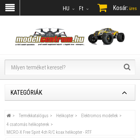
Kosár:
HU
Ft
üres
KATEGÓRIÁK
Termékkatalógus
Helikopter
Elektromos modellek
4 csatornás helikopterek
MICRO-X Free Spirit 4ch R/C koax helikopter - RTF