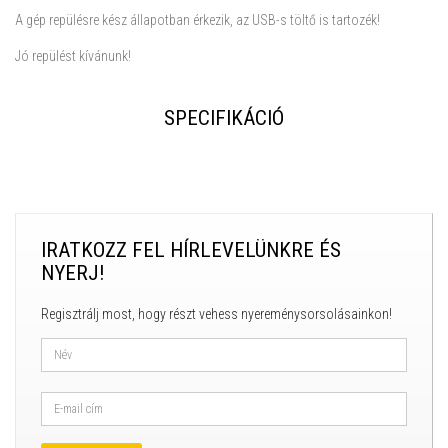
A gép repülésre kész állapotban érkezik, az USB-s töltő is tartozék!
Jó repülést kívánunk!
SPECIFIKÁCIÓ
IRATKOZZ FEL HÍRLEVELÜNKRE ÉS
NYERJ!
Regisztrálj most, hogy részt vehess nyereménysorsolásainkon!