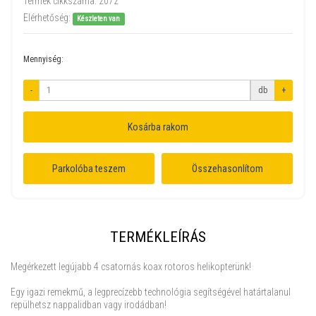
Termék cikkszáma:
2072
Elérhetőség:
Készleten van
Mennyiség:
-
db
+
Kosárba rakom
Parkolóba teszem
Összehasonlítom
TERMÉKLEÍRÁS
Megérkezett legújabb 4 csatornás koax rotoros helikopterünk!
Egy igazi remekmű, a legprecízebb technológia segítségével határtalanul
repülhetsz nappalidban vagy irodádban!