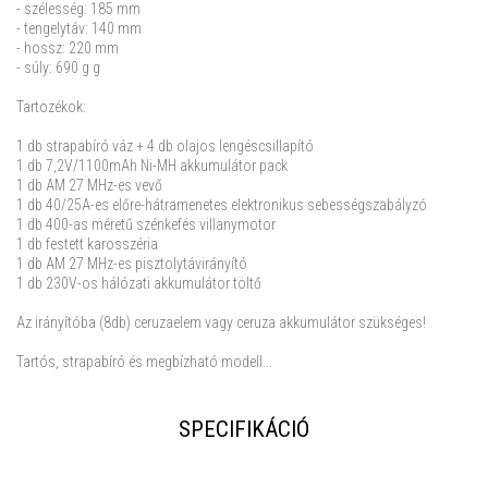
- szélesség: 185 mm
- tengelytáv: 140 mm
- hossz: 220 mm
- súly: 690 g g
Tartozékok:
1 db strapabíró váz + 4 db olajos lengéscsillapító
1 db 7,2V/1100mAh Ni-MH akkumulátor pack
1 db AM 27 MHz-es vevő
1 db 40/25A-es előre-hátramenetes elektronikus sebességszabályzó
1 db 400-as méretű szénkefés villanymotor
1 db festett karosszéria
1 db AM 27 MHz-es pisztolytávirányító
1 db 230V-os hálózati akkumulátor töltő
Az irányítóba (8db) ceruzaelem vagy ceruza akkumulátor szükséges!
Tartós, strapabíró és megbízható modell...
SPECIFIKÁCIÓ