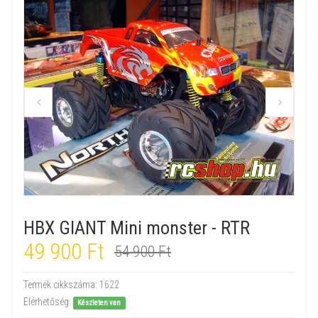
HBX GIANT Mini monster - RTR
49 900 Ft
54 900 Ft
Termék cikkszáma:
1622
Elérhetőség:
Készleten van