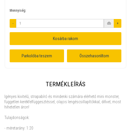
Mennyiség:
-
db
+
Kosárba rakom
Parkolóba teszem
Összehasonlítom
TERMÉKLEÍRÁS
Igényes kivitelű, strapabíró és mindenki számára elérhető mini monster,
független kerékfelfüggesztéssel, olajos lengéscsillapítókkal, difivel, most
hihetetlen áron!
Tulajdonságok:
- méretarány: 1:20