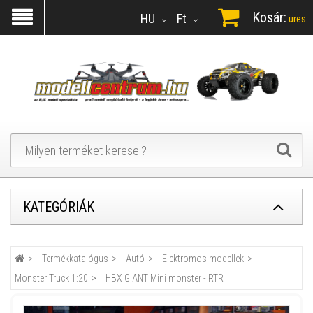
Kosár:
HU
Ft
üres
KATEGÓRIÁK
Termékkatalógus
Autó
Elektromos modellek
Monster Truck 1:20
HBX GIANT Mini monster - RTR