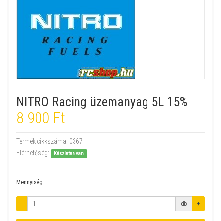
NITRO Racing üzemanyag 5L 15%
8 900 Ft
Termék cikkszáma:
0367
Elérhetőség:
Készleten van
Mennyiség:
-
db
+