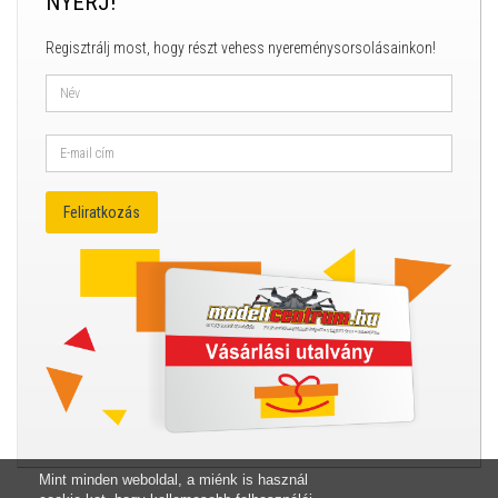
NYERJ!
Regisztrálj most, hogy részt vehess nyereménysorsolásainkon!
Mint minden weboldal, a miénk is használ