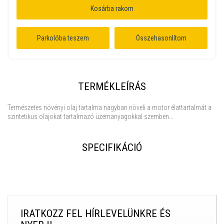
Kosárba rakom
Parkolóba teszem
Összehasonlítom
TERMÉKLEÍRÁS
Természetes növényi olaj tartalma nagyban növeli a motor élattartalmát a
szintetikus olajokat tartalmazó üzemanyagokkal szemben...
SPECIFIKÁCIÓ
IRATKOZZ FEL HÍRLEVELÜNKRE ÉS