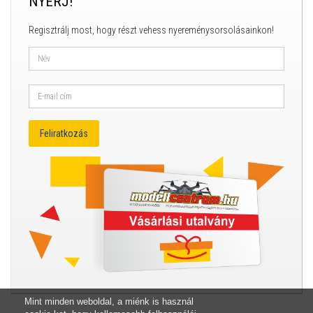
NYERJ!
Regisztrálj most, hogy részt vehess nyereménysorsolásainkon!
Mint minden weboldal, a miénk is használ