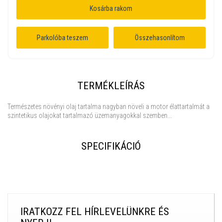
Kosárba rakom
Parkolóba teszem
Összehasonlítom
TERMÉKLEÍRÁS
Természetes növényi olaj tartalma nagyban növeli a motor élattartalmát a
szintetikus olajokat tartalmazó üzemanyagokkal szemben...
SPECIFIKÁCIÓ
IRATKOZZ FEL HÍRLEVELÜNKRE ÉS