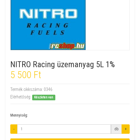
NITRO Racing üzemanyag 5L 1%
5 500 Ft
Termék cikkszáma:
0346
Elérhetőség:
Készleten van
Mennyiség:
-
db
+