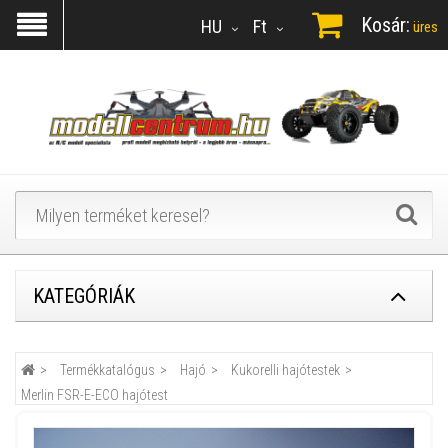
Kosár:
HU
Ft
üres
KATEGÓRIÁK
Termékkatalógus
Hajó
Kukorelli hajótestek
Merlin FSR-E-ECO hajótest