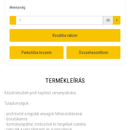
Mennyiség:
-
db
+
Kosárba rakom
Parkolóba teszem
Összehasonlítom
TERMÉKLEÍRÁS
Kézzel készített profi hajótest versenycélokra...
Tulajdonságok:
- profi kivitel a legjobb anyagok felhasználásával
- borulókamra
- kormánylapáttal, tönkcsővel és tengellyel szerelve
- tartozék a rajtszámtartó és a rajtszámok