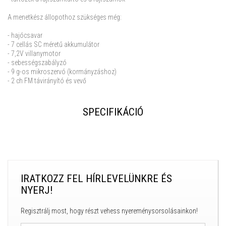
A menetkész állopothoz szükséges még:
- hajócsavar
- 7 cellás SC méretű akkumulátor
- 7,2V villanymotor
- sebességszabályzó
- 9 g-os mikroszervó (kormányzáshoz)
- 2 ch FM távirányító és vevő
SPECIFIKÁCIÓ
IRATKOZZ FEL HÍRLEVELÜNKRE ÉS
NYERJ!
Regisztrálj most, hogy részt vehess nyereménysorsolásainkon!