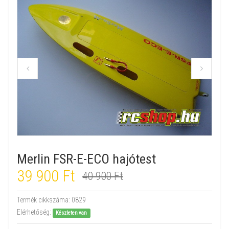
Merlin FSR-E-ECO hajótest
39 900 Ft
40 900 Ft
Termék cikkszáma:
0829
Elérhetőség:
Készleten van