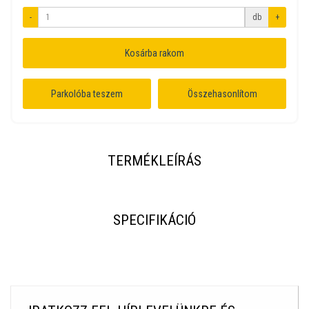
-
db
+
Kosárba rakom
Parkolóba teszem
Összehasonlítom
TERMÉKLEÍRÁS
SPECIFIKÁCIÓ