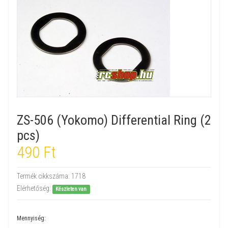
ZS-506 (Yokomo) Differential Ring (2
pcs)
490 Ft
Termék cikkszáma:
1718
Elérhetőség:
Készleten van
Mennyiség: