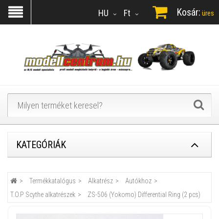
Kosár:
HU
Ft
üres
KATEGÓRIÁK
Termékkatalógus
Alkatrész
Autókhoz
T.O.P Scythe alkatrészek
ZS-506 (Yokomo) Differential Ring (2 pcs)