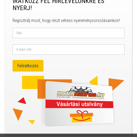
IRATKOZZ FEL HÍRLEVELÜNKRE ÉS
NYERJ!
Regisztrálj most, hogy részt vehess nyereménysorsolásainkon!