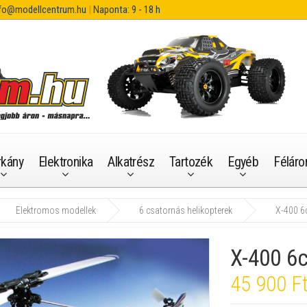
fo@modellcentrum.hu
|
Naponta: 9 - 18 h
rkány
Elektronika
Alkatrész
Tartozék
Egyéb
Féláro
Elektromos modellek
6 csatornás helikopterek
X-400 6c
X-400 6c
45 900 F