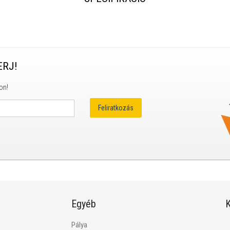
ERJ!
on!
Egyéb
K
Pálya