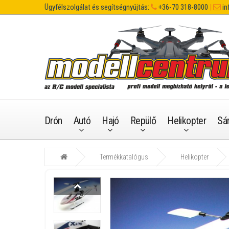
Ügyfélszolgálat és segítségnyújtás:
+36-70 318-8000
|
in
Drón
Autó
Hajó
Repülő
Helikopter
Sá
Termékkatalógus
Helikopter