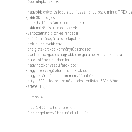
Főbb tulajdonságok:
- nagyobb erővel és jobb stabilítással rendelkezik, mint a T-REX és
- jobb 3D mozgás
- új szíjhajtásos farokrotor rendszer
- jobb működési tulajdonságok
- változtatható pitch-es rendszer
- kítűnő minőségű fa rotorlapátok
- sokkal merevebb váz
- energiatakarékos kormányrúd rendszer
- pontos mozgás és nagyobb energia a helikopter számára
- auto-rotációs mechanika
- nagy hatékonyságú farokrotor
- nagy merevségű alumínium farokrúd
- nagy szilárdságú carbon merevítőpálcák
- súlya: 300g elektronika nélkül, elektronikával 580g-620g
- áttétel: 1:9,85:5
Tartozékok:
- 1 db X-400 Pro helicopter kitt
- 1 db angol nyelvű használati utasítás