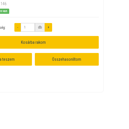
1146
en van
-
db
+
ség:
Kosárba rakom
a teszem
Összehasonlítom