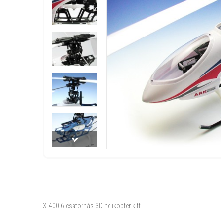
X-400 6 csatornás 3D helikopter kitt