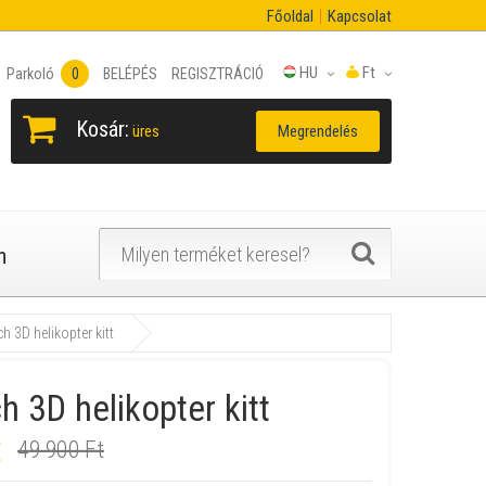
Főoldal
Kapcsolat
HU
Ft
Parkoló
0
BELÉPÉS
REGISZTRÁCIÓ
Kosár:
Megrendelés
üres
n
h 3D helikopter kitt
h 3D helikopter kitt
t
49 900 Ft