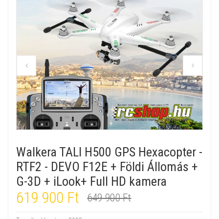
Walkera TALI H500 GPS Hexacopter -
RTF2 - DEVO F12E + Földi Állomás +
G-3D + iLook+ Full HD kamera
619 900 Ft
649 900 Ft