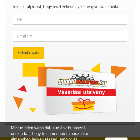
Regisztrálj most, hogy részt vehess nyereménysorsolásainkon!
Mint minden weboldal, a miénk is használ
cookie-kat, hogy kellemesebb felhasználói
élményben legyen részed, amikor az