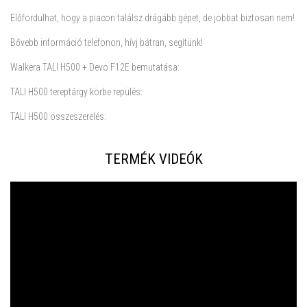
Előfordulhat, hogy a piacon találsz drágább gépet, de jobbat biztosan nem!
Bővebb információ telefonon, hívj bátran, segítünk!
Walkera TALI H500 + Devo F12E bemutatása:
TALI H500 tereptárgy körbe repülés:
TALI H500 összeszerelés:
TERMÉK VIDEÓK