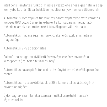
Intelligens iránytartás funkció: mindig a vezetője felé néz a gép hátulja a gép
könnyebb koordinálása érdekében (repülési irányok nem cserélődnek fel)
Automatikus körberepülés funkció: egy adott tereptárgy felett folyamatos
körözés GPS pozició alapján, extraként a kör sugara is megadható
méterben, amely akár méterenként tetszőlegesen változtatható
Automatikus magasságtartás funkció: akár erős szélben is tartja a
magasságát
Automatikus GPS pozíció tartás
Failsafe: hatósugáron kívül kerülés veszélye esetén visszatérés a
kezdőpontra (legutolsó felszállási hely)
Automatikus hazarepülés funkció: a távirányító lemerülése/kikapcsolása
esetén
Automatikusan becsukódó lábak: a 3D-s kamera teljes látószögének
zavartalanságáért
Újdonságnak számítanak a szerszám nélkül cserélhető masszív
légcsavarok is