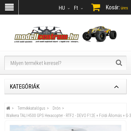
Kosár:
HU
Ft
üres
KATEGÓRIÁK
Termékkatalógus
Drón
Walkera TALI H500 GPS Hexacopter - RTF2 - DEVO F12E + Földi Állomás + G-3