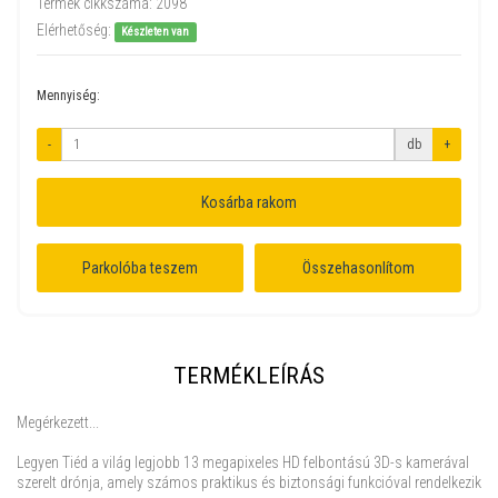
Termék cikkszáma:
2098
Elérhetőség:
Készleten van
Mennyiség:
-
db
+
Kosárba rakom
Parkolóba teszem
Összehasonlítom
TERMÉKLEÍRÁS
Megérkezett...
Legyen Tiéd a világ legjobb 13 megapixeles HD felbontású 3D-s kamerával
szerelt drónja, amely számos praktikus és biztonsági funkcióval rendelkezik