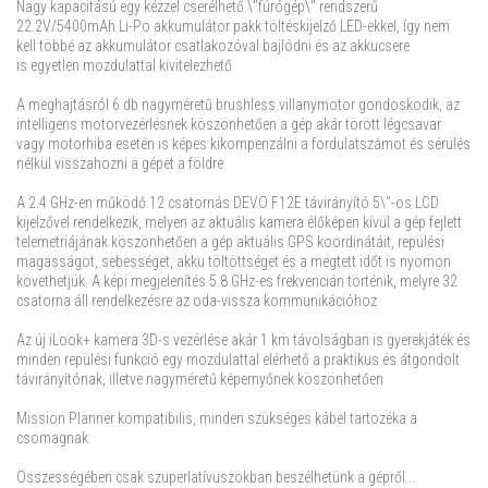
Nagy kapacitású egy kézzel cserélhető \"fúrógép\" rendszerű
22.2V/5400mAh Li-Po akkumulátor pakk töltéskijelző LED-ekkel, így nem
kell többé az akkumulátor csatlakozóval bajlódni és az akkucsere
is egyetlen mozdulattal kivitelezhető
A meghajtásról 6 db nagyméretű brushless villanymotor gondoskodik, az
intelligens motorvezérlésnek köszönhetően a gép akár törött légcsavar
vagy motorhiba esetén is képes kikompenzálni a fordulatszámot és sérülés
nélkül visszahozni a gépet a földre
A 2.4 GHz-en működő 12 csatornás DEVO F12E távirányító 5\"-os LCD
kijelzővel rendelkezik, melyen az aktuális kamera élőképen kívül a gép fejlett
telemetriájának köszönhetően a gép aktuális GPS koordinátáit, repülési
magasságot, sebességet, akku töltöttséget és a megtett időt is nyomon
követhetjük. A képi megjelenítés 5.8 GHz-es frekvencián történik, melyre 32
csatorna áll rendelkezésre az oda-vissza kommunikációhoz
Az új iLook+ kamera 3D-s vezérlése akár 1 km távolságban is gyerekjáték és
minden repülési funkció egy mozdulattal elérhető a praktikus és átgondolt
távirányítónak, illetve nagyméretű képernyőnek köszönhetően
Mission Planner kompatibilis, minden szükséges kábel tartozéka a
csomagnak
Összességében csak szuperlatívuszokban beszélhetünk a gépről...