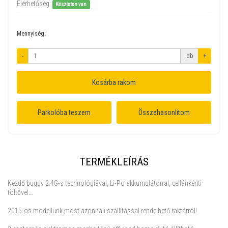
Elérhetőség:
Készleten van
Mennyiség:
-
db
+
Kosárba rakom
Parkolóba teszem
Összehasonlítom
TERMÉKLEÍRÁS
Kezdő buggy 2.4G-s technológiával, Li-Po akkumulátorral, cellánkénti
töltővel...
2015-ös modellünk most azonnali szállítással rendelhető raktárról!