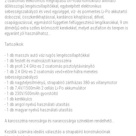
2 csatornás elektromos meghajtású off-road homokfutó állítható
dőlésszögű lengéscsillapítókkal, egybeépített elektronikus
sebességszabályzó és vevő egységgel, víz- és pormentes Li-Po akkutartó
dobozzal, összkerékhajtással, kardános kihajtással, difivel,
csapágyazással, egymástól független felfüggesztésű lengőkarokkal, 9 cm
átmérőjű extra széles krómozott kerekekkel, melyet aszfalton és terepen is
egyaránt jól használhatsz...
Tartozékok:
- 1 db masszív autó váz rugós lengéscsillapítókkal
- 1 db festett és matricázott karosszéria
- 1 db profi 2.4 GHz-es 2 csatornás pisztolytávirányító
- 1 db 2.4 GHz-es 2 csatornás vevő+előre-hátra menetes
sebességszabályzó
- 1 db nagyteljesítményű, strapabíró zártházas 380-as villanymotor
- 1 db 7,4V/1500mAh 2 cellás Li-Po akkumulátor
- 1 db 230V/500mAh gyorstöltő
- 1 db kerékkulcs
- 1 db angol nyelvű használati utasítás
- 1 db magyar nyelvű használati utasítás
A karosszéria neonsárga és narancssárga színekben rendelhető...
Kezdők számára ideális választás a strapabíró konstrukciónak