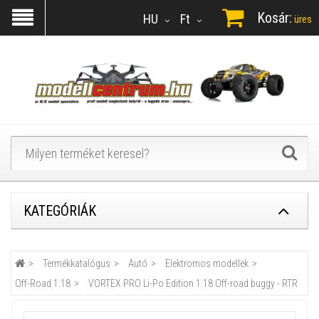
Kosár:
HU
Ft
üres
KATEGÓRIÁK
Termékkatalógus
Autó
Elektromos modellek
Off-Road 1:18
VORTEX PRO Li-Po Edition 1:18 Off-road buggy - RTR