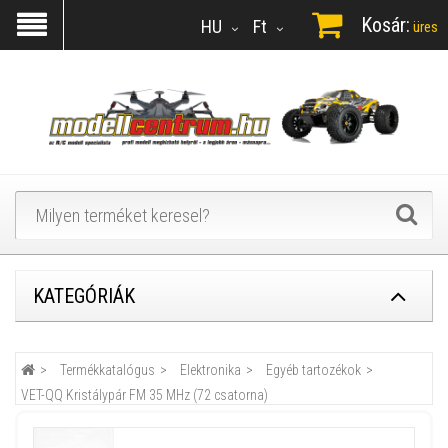
Kosár:
HU
Ft
üres
KATEGÓRIÁK
Termékkatalógus
Elektronika
Egyéb tartozékok
VET-QQ Kristálypár FM 35 MHz (72 csatorna)