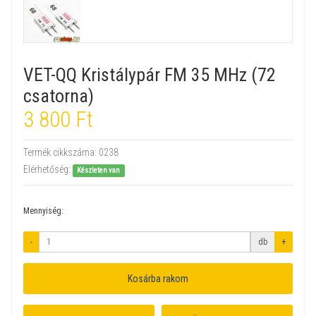
VET-QQ Kristálypár FM 35 MHz (72
csatorna)
3 800 Ft
Termék cikkszáma:
0238
Elérhetőség:
Készleten van
Mennyiség:
-
db
+
Kosárba rakom