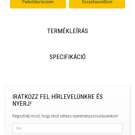
Parkolóba teszem
Összehasonlítom
TERMÉKLEÍRÁS
SPECIFIKÁCIÓ
IRATKOZZ FEL HÍRLEVELÜNKRE ÉS
NYERJ!
Regisztrálj most, hogy részt vehess nyereménysorsolásainkon!